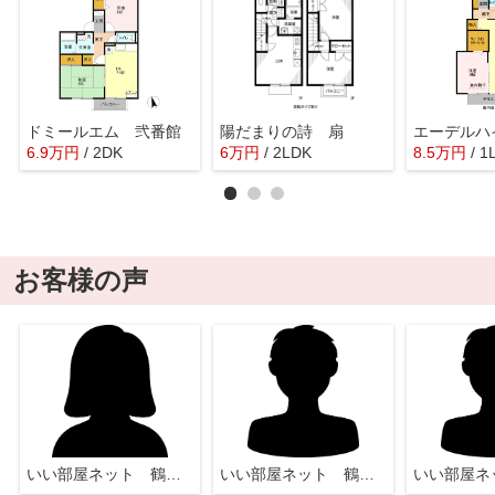
ドミールエム 弐番館
陽だまりの詩 扇
エーデルハ
6.9
万
円
/ 2DK
6
万
円
/ 2LDK
8.5
万
円
/ 1
お客様の声
いい部屋ネット 鶴瀬店
いい部屋ネット 鶴瀬店