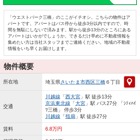
「ウエストパーク三橋」のここがイチオシ。こちらの物件はア
パートです。アパートはバス停から徒歩3分以内ですので、時
間を無駄にしないで済みます。駅から徒歩13分のところにある
アパートはいかがでしょうか。できるだけ早めに不動産情報を
集めたい方は当社スタッフまでご連絡ください。地域の不動産
情報をいち早くお届けします。
物件概要
所在地
埼玉県
さいたま市西区
三橋
６丁目
川越線
「
西大宮
」駅 徒歩13分
京浜東北線
「
大宮
」駅 バス27分 「ｼﾃｨﾊｲ
交通
ﾂ三橋」 停歩3分
川越線
「
指扇
」駅 徒歩27分
賃料
6.8万円