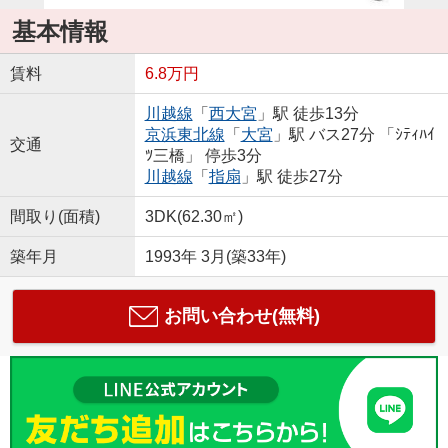
基本情報
賃料
6.8万円
川越線
「
西大宮
」駅 徒歩13分
京浜東北線
「
大宮
」駅 バス27分 「ｼﾃｨﾊｲ
交通
ﾂ三橋」 停歩3分
川越線
「
指扇
」駅 徒歩27分
間取り(面積)
3DK(62.30㎡)
築年月
1993年 3月(築33年)
お問い合わせ(無料)