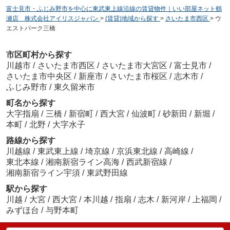
富士見市・ふじみ野市を中心に東武東上線沿線の賃貸物件｜いい部屋ネット鶴
瀬店 株式会社アイリスジャパン
>
(賃貸)地域から探す
>
さいたま市西区
>
ウ
エストパーク三橋
市区町村から探す
川越市
/
さいたま市西区
/
さいたま市大宮区
/
富士見市
/
さいたま市中央区
/
新座市
/
さいたま市桜区
/
志木市
/
ふじみ野市
/
東久留米市
町名から探す
大字指扇
/
三橋
/
新宿町
/
西大宮
/
仙波町
/
砂新田
/
新堀
/
本町
/
北野
/
大字水子
路線から探す
川越線
/
東武東上線
/
埼京線
/
京浜東北線
/
高崎線
/
東北本線
/
湘南新宿ライン高海
/
西武新宿線
/
湘南新宿ライン宇須
/
東武野田線
駅から探す
川越
/
大宮
/
西大宮
/
本川越
/
指扇
/
志木
/
新河岸
/
上福岡
/
みずほ台
/
与野本町