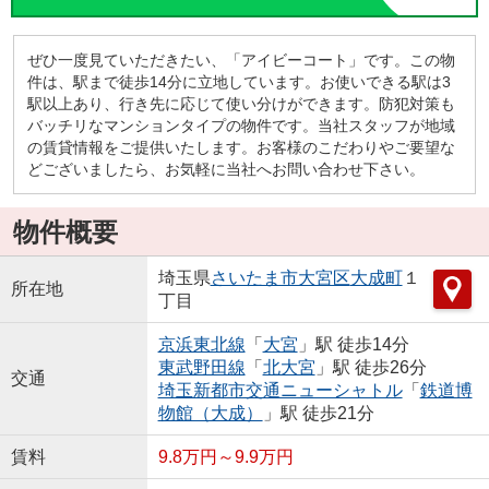
ぜひ一度見ていただきたい、「アイビーコート」です。この物
件は、駅まで徒歩14分に立地しています。お使いできる駅は3
駅以上あり、行き先に応じて使い分けができます。防犯対策も
バッチリなマンションタイプの物件です。当社スタッフが地域
の賃貸情報をご提供いたします。お客様のこだわりやご要望な
どございましたら、お気軽に当社へお問い合わせ下さい。
物件概要
埼玉県
さいたま市大宮区
大成町
１
所在地
丁目
京浜東北線
「
大宮
」駅 徒歩14分
東武野田線
「
北大宮
」駅 徒歩26分
交通
埼玉新都市交通ニューシャトル
「
鉄道博
物館（大成）
」駅 徒歩21分
賃料
9.8万円～9.9万円