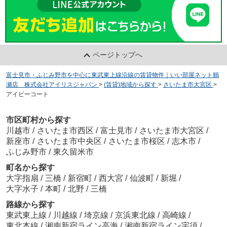
ページトップへ
富士見市・ふじみ野市を中心に東武東上線沿線の賃貸物件｜いい部屋ネット鶴
瀬店 株式会社アイリスジャパン
>
(賃貸)地域から探す
>
さいたま市大宮区
>
アイビーコート
市区町村から探す
川越市
/
さいたま市西区
/
富士見市
/
さいたま市大宮区
/
新座市
/
さいたま市中央区
/
さいたま市桜区
/
志木市
/
ふじみ野市
/
東久留米市
町名から探す
大字指扇
/
三橋
/
新宿町
/
西大宮
/
仙波町
/
新堀
/
大字水子
/
本町
/
北野
/
三橋
路線から探す
東武東上線
/
川越線
/
埼京線
/
京浜東北線
/
高崎線
/
東北本線
/
湘南新宿ライン高海
/
湘南新宿ライン宇須
/