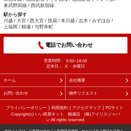
東武野田線
/
西武新宿線
駅から探す
川越
/
大宮
/
西大宮
/
指扇
/
本川越
/
志木
/
みずほ台
/
上福岡
/
鶴瀬
/
与野本町
電話でお問い合わせ
営業時間：
9:00~18:00
定休日：
火・水曜日
ホーム
会社概要
お問い合わせ
物件リクエスト
プライバシーポリシー
利用規約
アクセスマップ
PCサイト
Copyright(c) いい部屋ネット 鶴瀬店 (株)アイリスジャパ
ン All rights reserved.