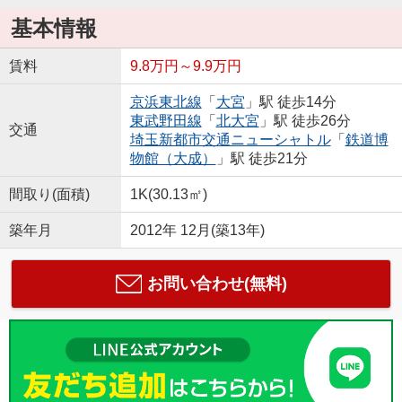
基本情報
賃料
9.8万円～9.9万円
京浜東北線
「
大宮
」駅 徒歩14分
東武野田線
「
北大宮
」駅 徒歩26分
交通
埼玉新都市交通ニューシャトル
「
鉄道博
物館（大成）
」駅 徒歩21分
間取り(面積)
1K(30.13㎡)
築年月
2012年 12月(築13年)
お問い合わせ(無料)