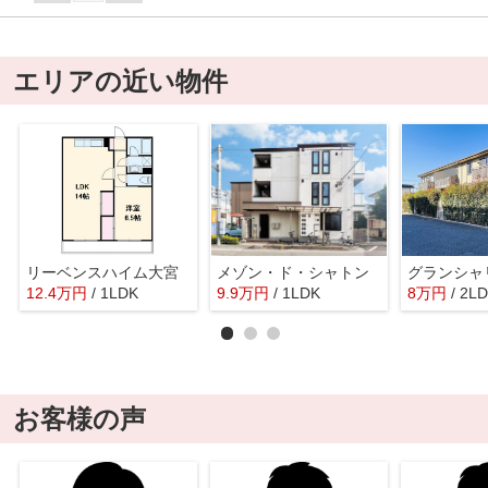
エリアの近い物件
リーベンスハイム大宮
メゾン・ド・シャトン
グランシャ
12.4
万
円
/ 1LDK
9.9
万
円
/ 1LDK
8
万
円
/ 2L
お客様の声