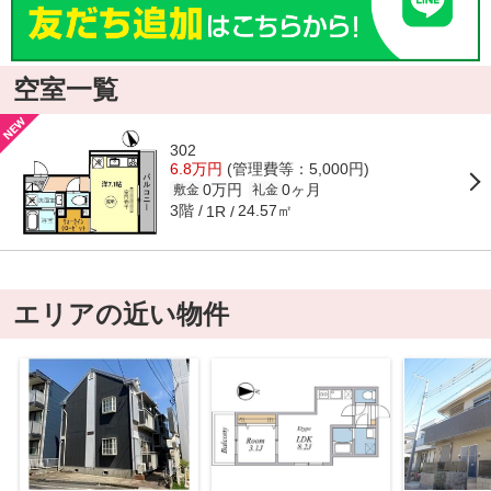
空室一覧
302
6.8万円
(管理費等：5,000円)
0万円
0ヶ月
敷金
礼金
3階
24.57㎡
1R
エリアの近い物件