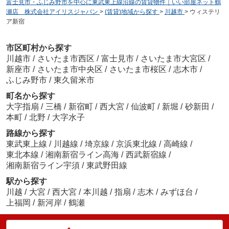
富士見市・ふじみ野市を中心に東武東上線沿線の賃貸物件｜いい部屋ネット鶴
瀬店 株式会社アイリスジャパン
>
(賃貸)地域から探す
>
川越市
>
ウィステリ
ア新宿
市区町村から探す
川越市
/
さいたま市西区
/
富士見市
/
さいたま市大宮区
/
新座市
/
さいたま市中央区
/
さいたま市桜区
/
志木市
/
ふじみ野市
/
東久留米市
町名から探す
大字指扇
/
三橋
/
新宿町
/
西大宮
/
仙波町
/
新堀
/
砂新田
/
本町
/
北野
/
大字水子
路線から探す
東武東上線
/
川越線
/
埼京線
/
京浜東北線
/
高崎線
/
東北本線
/
湘南新宿ライン高海
/
西武新宿線
/
湘南新宿ライン宇須
/
東武野田線
駅から探す
川越
/
大宮
/
西大宮
/
本川越
/
指扇
/
志木
/
みずほ台
/
上福岡
/
新河岸
/
鶴瀬