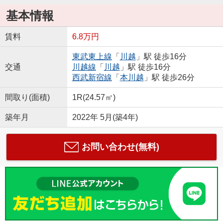
基本情報
賃料
6.8万円
東武東上線
「
川越
」駅 徒歩16分
交通
川越線
「
川越
」駅 徒歩16分
西武新宿線
「
本川越
」駅 徒歩26分
間取り(面積)
1R(24.57㎡)
築年月
2022年 5月(築4年)
お問い合わせ(無料)