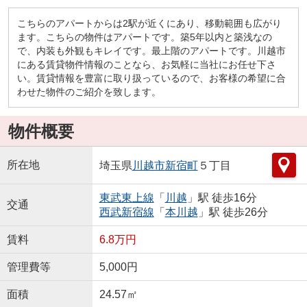
こちらのアパートからは2駅が近くにあり、移動範囲も広がり
ます。こちらの物件はアパートです。築5年以内と築浅なの
で、内装も外観もキレイです。最上階のアパートです。川越市
にある賃貸物件情報のことなら、お気軽に当社にお任せ下さ
い。賃貸情報を豊富に取り扱っているので、お客様の希望に合
わせた物件のご紹介を致します。
物件概要
所在地
埼玉県
川越市
新宿町
５丁目
東武東上線
「
川越
」駅 徒歩16分
交通
西武新宿線
「
本川越
」駅 徒歩26分
賃料
6.8万円
管理費等
5,000円
面積
24.57㎡