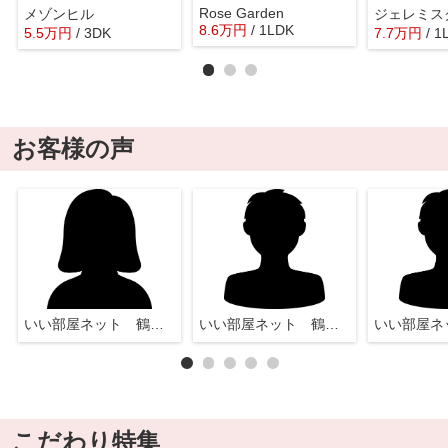
Rose Garden
メゾンヒル
ジェレミス
8.6
万
円
/ 1LDK
5.5
万
円
/ 3DK
7.7
万
円
/ 1
お客様の声
いい部屋ネット 鶴瀬店
いい部屋ネット 鶴瀬店
こだわり特集