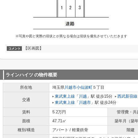
※写真や図と実際の現状とが異なる場合は現状を優先させていただきます
【区画図】
コメント
ラインハイツ
の物件概要
所在地
埼玉県
川越市
小仙波町
５丁目
東武東上線
「
川越
」駅 徒歩15分
西武新宿線
交通
東武東上線
「
川越市
」駅 徒歩24分
賃料
5.2万円
管理費・共
面積
47.71㎡
築年月（築
種別/構造
アパート / 軽量鉄骨
階建