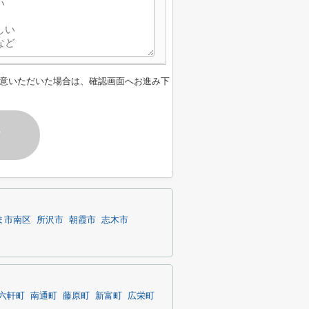
意いただいた場合は、確認画面へお進み下
す
ま市南区
所沢市
朝霞市
志木市
六軒町
南通町
藤原町
新富町
広栄町