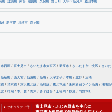
荷町
諏訪町
南台
脇田町
久保町
野田町
大字下新河岸
脇田本町
川越
新河岸
川越市
霞ヶ関
ま市西区
/
富士見市
/
さいたま市大宮区
/
新座市
/
さいたま市中央区
/
さいた
新宿町
/
西大宮
/
仙波町
/
新堀
/
大字水子
/
本町
/
北野
/
三橋
越線
/
埼京線
/
京浜東北線
/
高崎線
/
東北本線
/
湘南新宿ライン高海
/
湘南新
大宮
/
指扇
/
本川越
/
志木
/
みずほ台
/
上福岡
/
鶴瀬
/
与野本町
富士見市・ふじみ野市を中心に
セキュリティ付
東武東上線沿線で賃貸物件を探すなら