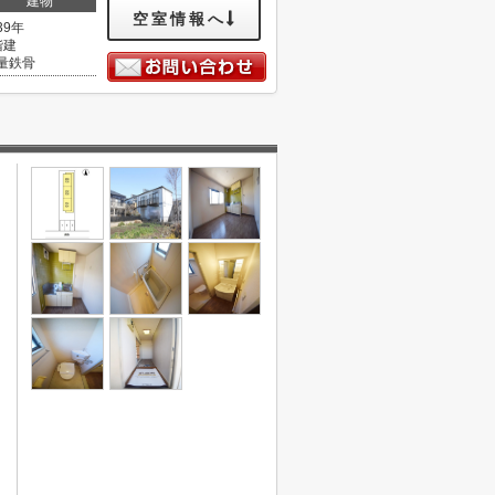
建物
空室情報へ
39年
階建
量鉄骨