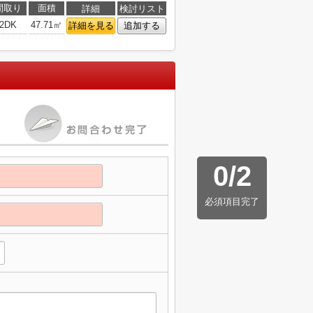
間取り
面積
詳細
検討リスト
2DK
47.71㎡
詳細を見る
追加する
0
/
2
必須項目完了