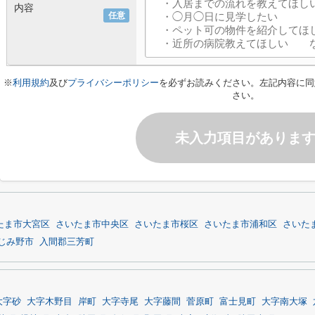
内容
任意
※
利用規約
及び
プライバシーポリシー
を必ずお読みください。左記内容に同
さい。
未入力項目がありま
たま市大宮区
さいたま市中央区
さいたま市桜区
さいたま市浦和区
さいた
じみ野市
入間郡三芳町
大字砂
大字木野目
岸町
大字寺尾
大字藤間
菅原町
富士見町
大字南大塚