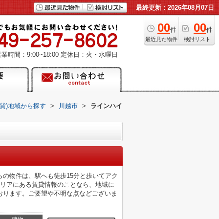
最終更新：2026年08月07日
00
00
件
件
最近見た物件
検討リスト
業時間：9:00~18:00
定休日：火・水曜日
賃貸)地域から探す
>
川越市
>
ラインハイ
の物件は、駅へも徒歩15分と歩いてアク
エリアにある賃貸情報のことなら、地域に
おります。ご要望や不明な点などございま