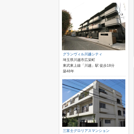
グランヴィル川越シティ
埼玉県川越市広栄町
東武東上線「川越」駅 徒歩18分
築48年
三富士グロリアスマンション