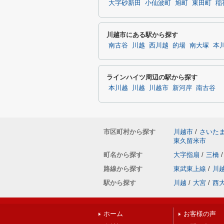
大字砂新田
小仙波町
旭町
東田町
稲
川越市にある駅から探す
南古谷
川越
西川越
的場
南大塚
本
ラインハイツ周辺の駅から探す
本川越
川越
川越市
新河岸
南古谷
市区町村から探す
川越市
/
さいた
東久留米市
町名から探す
大字指扇
/
三橋
/
路線から探す
東武東上線
/
川
駅から探す
川越
/
大宮
/
西
ホーム
お客様の声