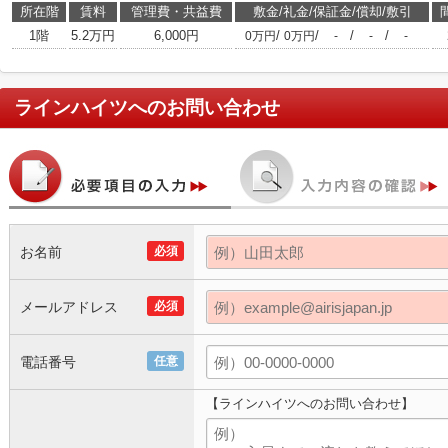
所在階
賃料
管理費・共益費
敷金/礼金/保証金/償却/敷引
1階
5.2万円
6,000円
/
/
/
/
0万円
0万円
-
-
-
ラインハイツ
へのお問い合わせ
お名前
必須
メールアドレス
必須
電話番号
任意
【ラインハイツへのお問い合わせ】