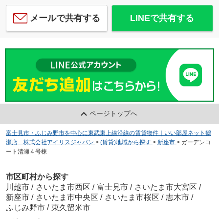
メールで共有する
LINEで共有する
ページトップへ
富士見市・ふじみ野市を中心に東武東上線沿線の賃貸物件｜いい部屋ネット鶴
瀬店 株式会社アイリスジャパン
>
(賃貸)地域から探す
>
新座市
>
ガーデンコ
ート清瀬４号棟
市区町村から探す
川越市
/
さいたま市西区
/
富士見市
/
さいたま市大宮区
/
新座市
/
さいたま市中央区
/
さいたま市桜区
/
志木市
/
ふじみ野市
/
東久留米市