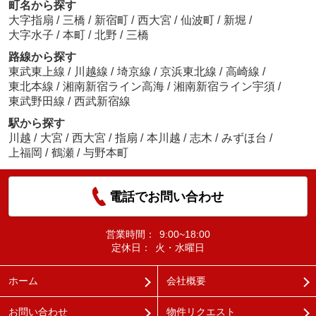
町名から探す
大字指扇
/
三橋
/
新宿町
/
西大宮
/
仙波町
/
新堀
/
大字水子
/
本町
/
北野
/
三橋
路線から探す
東武東上線
/
川越線
/
埼京線
/
京浜東北線
/
高崎線
/
東北本線
/
湘南新宿ライン高海
/
湘南新宿ライン宇須
/
東武野田線
/
西武新宿線
駅から探す
川越
/
大宮
/
西大宮
/
指扇
/
本川越
/
志木
/
みずほ台
/
上福岡
/
鶴瀬
/
与野本町
電話でお問い合わせ
営業時間：
9:00~18:00
定休日：
火・水曜日
ホーム
会社概要
お問い合わせ
物件リクエスト