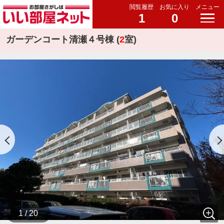
閲覧履歴
お気に入り
メニュー
1
0
ガーデンコート清瀬４号棟 (
2
室)
1 / 20