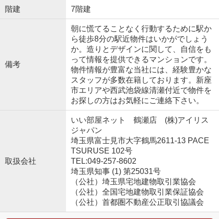
階建
7階建
朝に慌てることなく行動するために駅か
ら徒歩8分の駅近物件はいかがでしょう
か。造りとデザインに関して、自信をも
って情報を提供できるマンションです。
備考
物件情報が豊富な当社には、経験豊かな
スタッフが多数在籍しております。新座
市エリアや西武池袋線清瀬付近で物件を
お探しの方はお気軽にご連絡下さい。
いい部屋ネット 鶴瀬店 (株)アイリス
ジャパン
埼玉県富士見市大字鶴馬2611-13 PACE
TSURUSE 102号
取扱会社
TEL:049-257-8602
埼玉県知事 (1) 第25031号
（公社）埼玉県宅地建物取引業協会
（公社）全国宅地建物取引業保証協会
（公社）首都圏不動産公正取引協議会