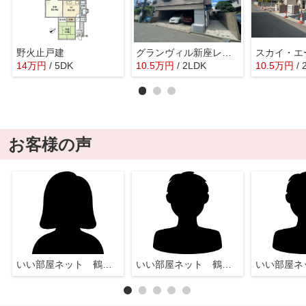
野火止戸建
グランヴィル新座レジデンス
スカイ・エ
14
万
円
/ 5DK
10.5
万
円
/ 2LDK
10.5
万
円
/
お客様の声
いい部屋ネット 鶴瀬店
いい部屋ネット 鶴瀬店