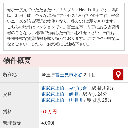
ぜひ一度見ていただきたい、「リブリ・Needs Ⅱ」です。3駅
以上利用可能、色々な場所にアクセスしやすい物件です。根強
いニーズを誇る駅近の物件となり、徒歩9分に駅があります。
こちらの物件はマンションです。富士見市エリアにある賃貸情
報のことなら、地域に密着した当社へお任せ下さい。当社は、
多種多様な賃貸情報を取り扱っております。ご要望や不明な点
などございましたら、お気軽にご連絡下さい。
物件概要
所在地
埼玉県
富士見市
水谷
２丁目
東武東上線
「
みずほ台
」駅 徒歩9分
交通
東武東上線
「
鶴瀬
」駅 徒歩24分
東武東上線
「
柳瀬川
」駅 徒歩25分
賃料
6.8万円
管理費等
4,000円