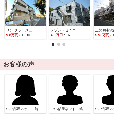
サン クラージュ
メゾンドセイコー
9.8
万
円
/ 1LDK
4.5
万
円
/ 1K
5.95
万
円
/
お客様の声
いい部屋ネット 鶴瀬店
いい部屋ネット 鶴瀬店