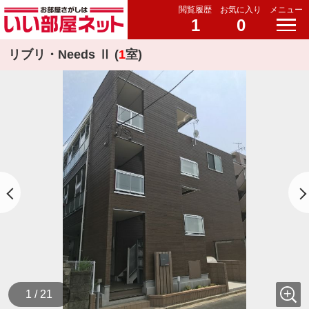
閲覧履歴
お気に入り
メニュー
1
0
リブリ・Needs Ⅱ (
1
室)
1 / 21