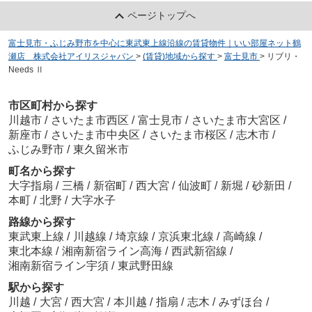
ページトップへ
富士見市・ふじみ野市を中心に東武東上線沿線の賃貸物件｜いい部屋ネット鶴
瀬店 株式会社アイリスジャパン
>
(賃貸)地域から探す
>
富士見市
>
リブリ・
Needs Ⅱ
市区町村から探す
川越市
/
さいたま市西区
/
富士見市
/
さいたま市大宮区
/
新座市
/
さいたま市中央区
/
さいたま市桜区
/
志木市
/
ふじみ野市
/
東久留米市
町名から探す
大字指扇
/
三橋
/
新宿町
/
西大宮
/
仙波町
/
新堀
/
砂新田
/
本町
/
北野
/
大字水子
路線から探す
東武東上線
/
川越線
/
埼京線
/
京浜東北線
/
高崎線
/
東北本線
/
湘南新宿ライン高海
/
西武新宿線
/
湘南新宿ライン宇須
/
東武野田線
駅から探す
川越
/
大宮
/
西大宮
/
本川越
/
指扇
/
志木
/
みずほ台
/