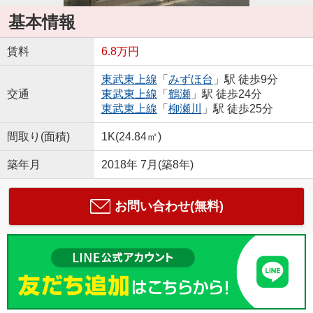
基本情報
賃料
6.8万円
東武東上線
「
みずほ台
」駅 徒歩9分
交通
東武東上線
「
鶴瀬
」駅 徒歩24分
東武東上線
「
柳瀬川
」駅 徒歩25分
間取り(面積)
1K(24.84㎡)
築年月
2018年 7月(築8年)
お問い合わせ(無料)