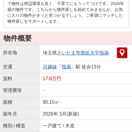
て物件は周辺環境も良く、子育てにもうってつけです。2026年
築の物件です。こちらから物件探しを始めてみませんか。お気
に入りの物件がきっと見つかるでしょう。ご希望にマッチした
物件探しをサポートします。
物件概要
所在地
埼玉県
さいたま市西区
大字指扇
交通
川越線
「
指扇
」駅 徒歩13分
賃料
17.8万円
管理費等
-
面積
90.10㎡
築年月
2026年 3月(新築)
種別 / 構造
一戸建て / 木造