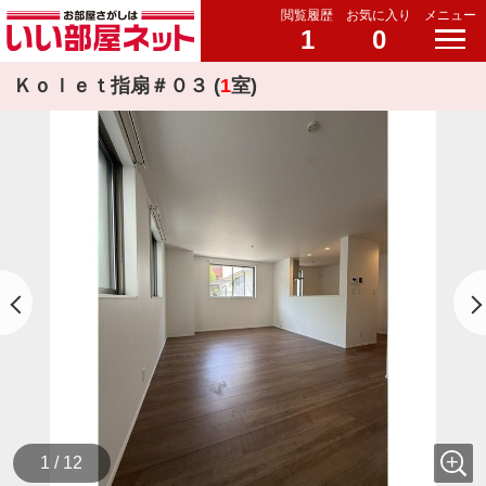
閲覧履歴
お気に入り
メニュー
1
0
Ｋｏｌｅｔ指扇＃０３ (
1
室)
1 / 12