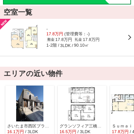
空室一覧
-
17.8万円
(管理費等：-)
17.8万円
17.8万円
敷金
礼金
1-2階
90.10㎡
3LDK
エリアの近い物件
さいたま市西区プラザ２４－１期
グランソフィア三橋５丁目 Ａ
16.1
万
円
/ 3LDK
16.5
万
円
/ 3LDK
17.8
万
円
/