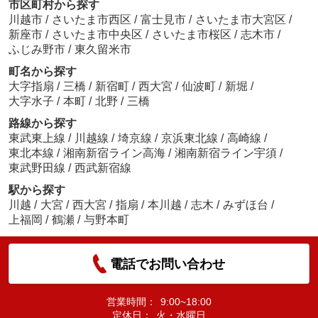
市区町村から探す
川越市
/
さいたま市西区
/
富士見市
/
さいたま市大宮区
/
新座市
/
さいたま市中央区
/
さいたま市桜区
/
志木市
/
ふじみ野市
/
東久留米市
町名から探す
大字指扇
/
三橋
/
新宿町
/
西大宮
/
仙波町
/
新堀
/
大字水子
/
本町
/
北野
/
三橋
路線から探す
東武東上線
/
川越線
/
埼京線
/
京浜東北線
/
高崎線
/
東北本線
/
湘南新宿ライン高海
/
湘南新宿ライン宇須
/
東武野田線
/
西武新宿線
駅から探す
川越
/
大宮
/
西大宮
/
指扇
/
本川越
/
志木
/
みずほ台
/
上福岡
/
鶴瀬
/
与野本町
電話でお問い合わせ
営業時間：
9:00~18:00
定休日：
火・水曜日