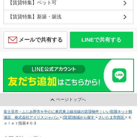
【賃貸特集】ペット可
【賃貸特集】新築・築浅
メールで共有する
LINEで共有する
ページトップへ
富士見市・ふじみ野市を中心に東武東上線沿線の賃貸物件｜いい部屋ネット鶴
瀬店 株式会社アイリスジャパン
>
(賃貸)地域から探す
>
さいたま市西区
>
Ｋ
ｏｌｅｔ指扇＃０３