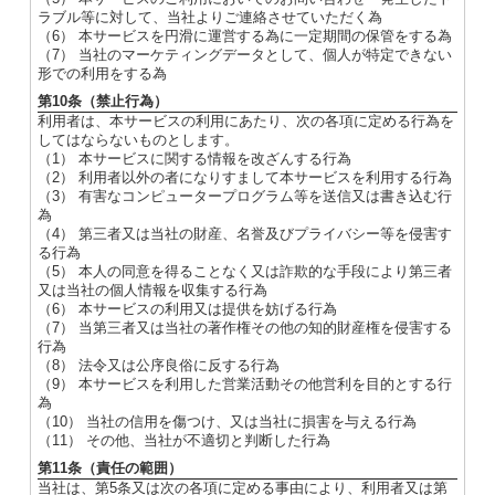
ラブル等に対して、当社よりご連絡させていただく為
（6） 本サービスを円滑に運営する為に一定期間の保管をする為
（7） 当社のマーケティングデータとして、個人が特定できない
形での利用をする為
第10条（禁止行為）
利用者は、本サービスの利用にあたり、次の各項に定める行為を
してはならないものとします。
（1） 本サービスに関する情報を改ざんする行為
（2） 利用者以外の者になりすまして本サービスを利用する行為
（3） 有害なコンピュータープログラム等を送信又は書き込む行
為
（4） 第三者又は当社の財産、名誉及びプライバシー等を侵害す
る行為
（5） 本人の同意を得ることなく又は詐欺的な手段により第三者
又は当社の個人情報を収集する行為
（6） 本サービスの利用又は提供を妨げる行為
（7） 当第三者又は当社の著作権その他の知的財産権を侵害する
行為
（8） 法令又は公序良俗に反する行為
（9） 本サービスを利用した営業活動その他営利を目的とする行
為
（10） 当社の信用を傷つけ、又は当社に損害を与える行為
（11） その他、当社が不適切と判断した行為
第11条（責任の範囲）
当社は、第5条又は次の各項に定める事由により、利用者又は第