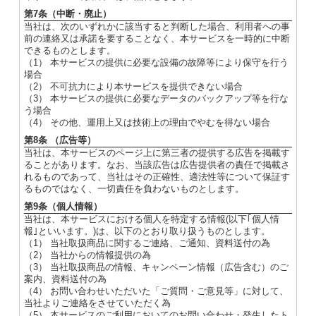
第7条（中断・廃止）
当社は、次のいずれかに該当すると判断した場合、利用者への事
前の連絡又は承諾を要することなく、本サービスを一時的に中断
できるものとします。
（1） 本サービスの提供に必要な設備の故障等により保守を行う
場合
（2） 不可抗力により本サービスを提供できない場合
（3） 本サービスの提供に必要なデータのバックアップ等を行な
う場合
（4） その他、運用上又は技術上の理由でやむを得ない場合
第8条 （広告等）
当社は、本サービスのページ上に第三者の提供する広告を掲載す
ることがあります。なお、当該広告は広告提供者の責任で掲載さ
れるものであって、当社はその正確性、適法性等について保証す
るものではなく、一切責任を負わないものとします。
第9条（個人情報）
当社は、本サービスにおける個人を特定する情報(以下｢個人情
報｣といいます。)は、以下のとおり取り扱うものとします。
（1） 当社取扱商品に関するご連絡、ご通知、資料送付の為
（2） 当社からの情報提供の為
（3） 当社取扱商品の情報、キャンペーン情報（広告含む）のご
案内、資料送付の為
（4） お問い合わせいただいた「ご質問・ご意見等」に対して、
当社よりご連絡をさせていただく為
（5） 本サービスのご利用においてのお問い合わせ・発生したト