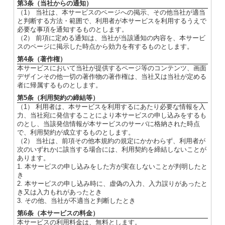
第3条（当社からの通知）
（1） 当社は、本サービスのページへの掲示、その他当社が適当
と判断する方法・範囲で、利用者が本サービスを利用するうえで
必要な事項を通知するものとします。
（2） 前項に定める通知は、当社が当該通知の内容を、本サービ
スのページに掲示した時点から効力を有するものとします。
第4条（著作権）
本サービスにおいて当社が提供するページ等のコンテンツ、画面
デザインその他一切の著作物の著作権は、当社又は当社が定める
者に帰属するものとします。
第5条（利用契約の締結等）
（1） 利用者は、本サービスを利用するにあたり必要な情報を入
力、当社宛に発信することにより本サービスの申し込みをするも
のとし、当該発信情報が本サービスのサーバに格納された時点
で、利用契約が成立するものとします。
（2） 当社は、前項その他本規約の規定にかかわらず、利用者が
次のいずれかに該当する場合には、利用契約を締結しないことが
あります。
1. 本サービスの申し込みをした方が実在しないことが判明したと
き
2. 本サービスの申し込み時に、虚偽の入力、入力誤りがあったと
き又は入力もれがあったとき
3. その他、当社が不適当と判断したとき
第6条（本サービスの料金）
本サービスの利用料金は、無料とします。