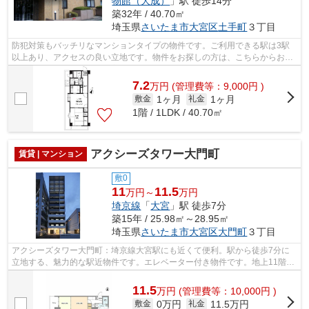
物館（大成）
」駅 徒歩14分
築32年 / 40.70㎡
埼玉県
さいたま市大宮区
土手町
３丁目
防犯対策もバッチリなマンションタイプの物件です。ご利用できる駅は3駅
以上あり、アクセスの良い立地です。物件をお探しの方は、こちらからお探
しになりませんか。種類豊富に物件をご...
7.2
万
円
(管理費等：9,000円 )
1ヶ月
1ヶ月
敷金
礼金
1階 / 1LDK / 40.70㎡
アクシーズタワー大門町
賃貸 | マンション
敷0
11
11.5
万円～
万円
埼京線
「
大宮
」駅 徒歩7分
築15年 / 25.98㎡～28.95㎡
埼玉県
さいたま市大宮区
大門町
３丁目
アクシーズタワー大門町：埼京線大宮駅にも近くて便利。駅から徒歩7分に
立地する、魅力的な駅近物件です。エレベーター付き物件です。地上11階建
ての物件。当社スタッフが地域の賃貸情...
11.5
万
円
(管理費等：10,000円 )
0万円
11.5万円
敷金
礼金