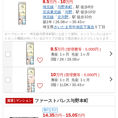
8.5
10
万円～
万円
埼京線
「
与野本町
」駅 徒歩8分
京浜東北線
「
与野
」駅 徒歩10分
埼京線
「
北与野
」駅 徒歩10分
築1年 / 26.08㎡～30.43㎡
埼玉県
さいたま市中央区
下落合
５丁目
ホープセンター：埼京線与野本町駅にも近くて便利。エントランスにはオー
トロック機能が付いているのでドアの前まで来訪者が入りづらくなります。
現在空家となっておりますので、お早...
8.5
万
円
(管理費等：5,000円 )
1ヶ月
1ヶ月
敷金
礼金
3階 / 2K / 26.08㎡
10
万
円
(管理費等：5,000円 )
1ヶ月
1ヶ月
敷金
礼金
3階 / 1LDK / 30.43㎡
ファーストパレス与野本町
賃貸 | マンション
敷0
礼0
14.35
15.05
万円～
万円