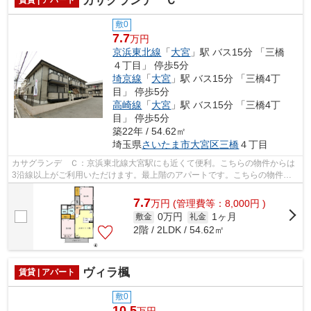
カサグランデ Ｃ
敷0
7.7
万円
京浜東北線
「
大宮
」駅 バス15分 「三橋
４丁目」 停歩5分
埼京線
「
大宮
」駅 バス15分 「三橋4丁
目」 停歩5分
高崎線
「
大宮
」駅 バス15分 「三橋4丁
目」 停歩5分
築22年 / 54.62㎡
埼玉県
さいたま市大宮区
三橋
４丁目
カサグランデ Ｃ：京浜東北線大宮駅にも近くて便利。こちらの物件からは
3沿線以上がご利用いただけます。最上階のアパートです。こちらの物件は
アパートです。できるだけ早めに不動産...
7.7
万
円
(管理費等：8,000円 )
0万円
1ヶ月
敷金
礼金
2階 / 2LDK / 54.62㎡
ヴィラ楓
賃貸 | アパート
敷0
10.5
万円