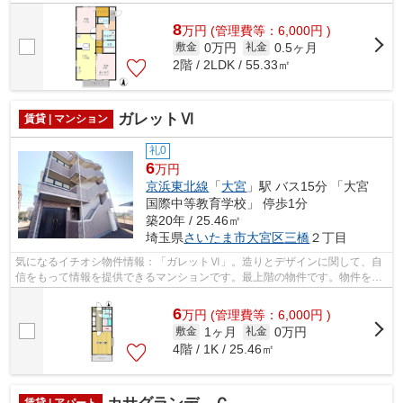
まな物件がございます。他の物件も見て...
8
万
円
(管理費等：6,000円 )
0万円
0.5ヶ月
敷金
礼金
2階 / 2LDK / 55.33㎡
ガレットⅥ
賃貸 | マンション
礼0
6
万円
京浜東北線
「
大宮
」駅 バス15分 「大宮
国際中等教育学校」 停歩1分
築20年 / 25.46㎡
埼玉県
さいたま市大宮区
三橋
２丁目
気になるイチオシ物件情報：「ガレットⅥ」。造りとデザインに関して、自
信をもって情報を提供できるマンションです。最上階の物件です。物件をお
探しの方はこちらからお探しになりませ...
6
万
円
(管理費等：6,000円 )
1ヶ月
0万円
敷金
礼金
4階 / 1K / 25.46㎡
賃貸 | アパート