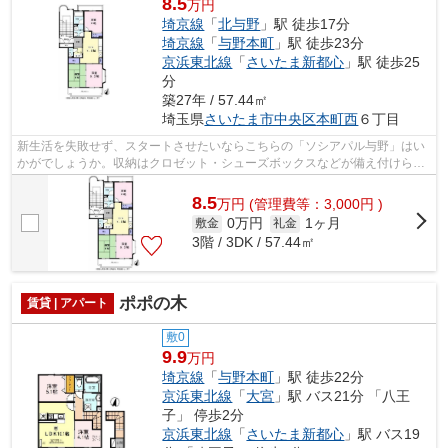
8.5
万円
埼京線
「
北与野
」駅 徒歩17分
埼京線
「
与野本町
」駅 徒歩23分
京浜東北線
「
さいたま新都心
」駅 徒歩25
分
築27年 / 57.44㎡
埼玉県
さいたま市中央区
本町西
６丁目
新生活を失敗せず、スタートさせたいならこちらの「ソシアパル与野」はい
かがでしょうか。収納はクロゼット・シューズボックスなどが備え付けられ
ているので、衣類や日用品の収納に重...
8.5
万
円
(管理費等：3,000円 )
0万円
1ヶ月
敷金
礼金
3階 / 3DK / 57.44㎡
ポポの木
賃貸 | アパート
敷0
9.9
万円
埼京線
「
与野本町
」駅 徒歩22分
京浜東北線
「
大宮
」駅 バス21分 「八王
子」 停歩2分
京浜東北線
「
さいたま新都心
」駅 バス19