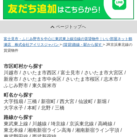
ページトップへ
富士見市・ふじみ野市を中心に東武東上線沿線の賃貸物件｜いい部屋ネット鶴
瀬店 株式会社アイリスジャパン
>
(賃貸)路線・駅から探す
>
JR京浜東北線の
賃貸物件
市区町村から探す
川越市
/
さいたま市西区
/
富士見市
/
さいたま市大宮区
/
新座市
/
さいたま市中央区
/
さいたま市桜区
/
志木市
/
ふじみ野市
/
東久留米市
町名から探す
大字指扇
/
三橋
/
新宿町
/
西大宮
/
仙波町
/
新堀
/
大字水子
/
本町
/
北野
/
三橋
路線から探す
東武東上線
/
川越線
/
埼京線
/
京浜東北線
/
高崎線
/
東北本線
/
湘南新宿ライン高海
/
湘南新宿ライン宇須
/
東武野田線
/
西武新宿線