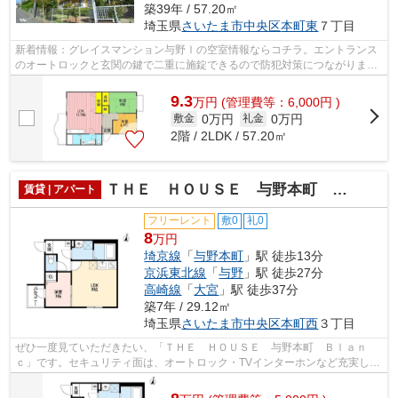
築39年 / 57.20㎡
埼玉県
さいたま市中央区
本町東
７丁目
新着情報：グレイスマンション与野Ⅰの空室情報ならコチラ。エントランス
のオートロックと玄関の鍵で二重に施錠できるので防犯対策につながりま
す。洗面所は浴室から独立しており、お湯...
9.3
万
円
(管理費等：6,000円 )
0万円
0万円
敷金
礼金
2階 / 2LDK / 57.20㎡
ＴＨＥ ＨＯＵＳＥ 与野本町 Ｂｌａｎｃ
賃貸 | アパート
フリーレント
敷0
礼0
8
万円
埼京線
「
与野本町
」駅 徒歩13分
京浜東北線
「
与野
」駅 徒歩27分
高崎線
「
大宮
」駅 徒歩37分
築7年 / 29.12㎡
埼玉県
さいたま市中央区
本町西
３丁目
ぜひ一度見ていただきたい、「ＴＨＥ ＨＯＵＳＥ 与野本町 Ｂｌａｎ
ｃ」です。セキュリティ面は、オートロック・TVインターホンなど充実して
いるので、防犯対策もばっちりです。ご...