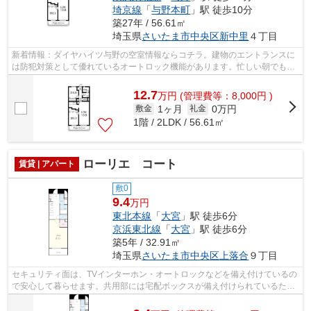
埼京線
「
与野本町
」駅 徒歩10分
築27年 / 56.61㎡
埼玉県
さいたま市中央区
新中里
４丁目
新着情報：ダイヤハイツ与野の空室情報ならコチラ。建物のエントランスに
は防犯対策として優れているオートロック機能があります。忙しい朝でも鏡
を見ながらサッと身支度を整えること...
12.7
万
円
(管理費等：8,000円 )
1ヶ月
0万円
敷金
礼金
1階 / 2LDK / 56.61㎡
ローリエ コート
賃貸 | アパート
敷0
9.4
万円
東北本線
「
大宮
」駅 徒歩6分
京浜東北線
「
大宮
」駅 徒歩6分
築5年 / 32.91㎡
埼玉県
さいたま市中央区
上落合
９丁目
セキュリティ面は、TVインターホン・オートロックなどを備え付けているの
で安心して暮らせます。共用部には宅配ボックスが備え付けられているた
め、荷物の受け取りのために早く帰宅す...