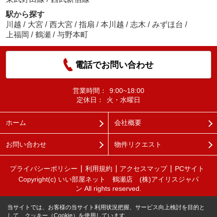
駅から探す
川越
/
大宮
/
西大宮
/
指扇
/
本川越
/
志木
/
みずほ台
/
上福岡
/
鶴瀬
/
与野本町
電話でお問い合わせ
営業時間：
9:00~18:00
定休日：
火・水曜日
ホーム
会社概要
お問い合わせ
物件リクエスト
プライバシーポリシー
利用規約
アクセスマップ
PCサイト
Copyright(c) いい部屋ネット 鶴瀬店 (株)アイリスジャパ
ン All rights reserved.
当サイトでは、お客様の当サイト利用状況把握、サービス向上検討を目的と
して、クッキー（Cookie）を使用しています。