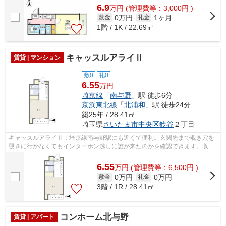
6.9
万
円
(管理費等：3,000円 )
0万円
1ヶ月
敷金
礼金
1階 / 1K / 22.69㎡
キャッスルアライⅡ
賃貸 | マンション
敷0
礼0
6.55
万円
埼京線
「
南与野
」駅 徒歩6分
京浜東北線
「
北浦和
」駅 徒歩24分
築25年 / 28.41㎡
埼玉県
さいたま市中央区
鈴谷
２丁目
キャッスルアライⅡ：埼京線南与野駅にも近くて便利。玄関先まで覗き穴を
覗きに行かなくてもインターホン越しに誰が来たのかを確認できます。収納
はクロゼット・シューズボックスなど豊...
6.55
万
円
(管理費等：6,500円 )
0万円
0万円
敷金
礼金
3階 / 1R / 28.41㎡
コンホーム北与野
賃貸 | アパート