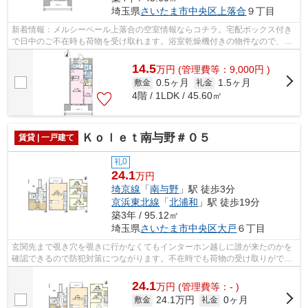
埼玉県
さいたま市中央区
上落合
９丁目
新着情報：メルシーペール上落合の空室情報ならコチラ。宅配ボックス付き
で日中のご不在時も荷物を受け取れます。浴室乾燥機付きの物件なので、乾
燥機で浴室を乾燥させることができる...
14.5
万
円
(管理費等：9,000円 )
0.5ヶ月
1.5ヶ月
敷金
礼金
4階 / 1LDK / 45.60㎡
Ｋｏｌｅｔ南与野＃０５
賃貸 | 一戸建て
礼0
24.1
万円
埼京線
「
南与野
」駅 徒歩3分
京浜東北線
「
北浦和
」駅 徒歩19分
築3年 / 95.12㎡
埼玉県
さいたま市中央区
大戸
６丁目
玄関先まで覗き穴を覗きに行かなくてもインターホン越しに誰が来たのかを
確認できるので防犯対策につながります。不在時でも荷物の受け取りができ
る、時間調整の手間が省ける宅配ボッ...
24.1
万
円
(管理費等：- )
24.1万円
0ヶ月
敷金
礼金