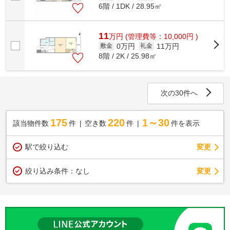
6階 / 1DK / 28.95㎡
11
万
円
(管理費等：10,000円 )
0万円
11万円
敷金
礼金
8階 / 2K / 25.98㎡
次の30件へ
175
220
1～30
該当物件数
件
空き数
件
件を表示
駅で絞り込む
変更
変更
絞り込み条件：
なし