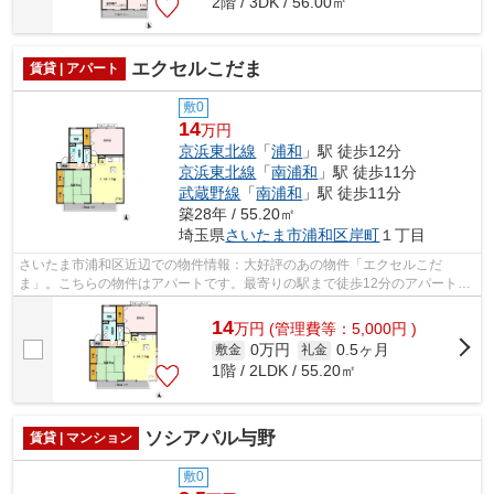
2階 / 3DK / 56.00㎡
エクセルこだま
賃貸 | アパート
敷0
14
万円
京浜東北線
「
浦和
」駅 徒歩12分
京浜東北線
「
南浦和
」駅 徒歩11分
武蔵野線
「
南浦和
」駅 徒歩11分
築28年 / 55.20㎡
埼玉県
さいたま市浦和区
岸町
１丁目
さいたま市浦和区近辺での物件情報：大好評のあの物件「エクセルこだ
ま」。こちらの物件はアパートです。最寄りの駅まで徒歩12分のアパートで
す。周辺に駅が2つあるので電車での移動が...
14
万
円
(管理費等：5,000円 )
0万円
0.5ヶ月
敷金
礼金
1階 / 2LDK / 55.20㎡
ソシアパル与野
賃貸 | マンション
敷0