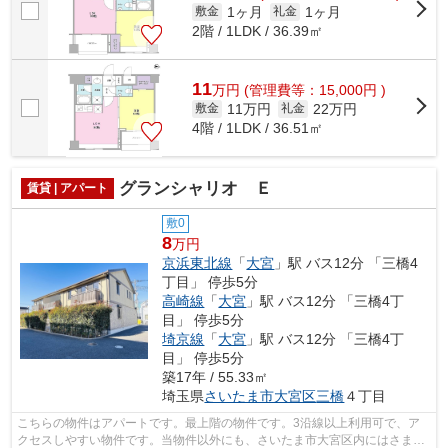
1ヶ月
1ヶ月
敷金
礼金
2階 / 1LDK / 36.39㎡
11
万
円
(管理費等：15,000円 )
11万円
22万円
敷金
礼金
4階 / 1LDK / 36.51㎡
グランシャリオ Ｅ
賃貸 | アパート
敷0
8
万円
京浜東北線
「
大宮
」駅 バス12分 「三橋4
丁目」 停歩5分
高崎線
「
大宮
」駅 バス12分 「三橋4丁
目」 停歩5分
埼京線
「
大宮
」駅 バス12分 「三橋4丁
目」 停歩5分
築17年 / 55.33㎡
埼玉県
さいたま市大宮区
三橋
４丁目
こちらの物件はアパートです。最上階の物件です。3沿線以上利用可で、ア
クセスしやすい物件です。当物件以外にも、さいたま市大宮区内にはさまざ