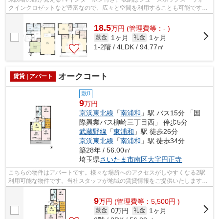
クインクロゼットなど豊富なので、広々と空間を利用することも可能です。
室内設備は洗面所独立・浴室乾燥機な...
18.5
万
円
(管理費等：- )
1ヶ月
1ヶ月
敷金
礼金
1-2階 / 4LDK / 94.77㎡
オークコート
賃貸 | アパート
敷0
9
万円
京浜東北線
「
南浦和
」駅 バス15分 「国
際興業バス柳崎三丁目西」 停歩5分
武蔵野線
「
東浦和
」駅 徒歩26分
京浜東北線
「
南浦和
」駅 徒歩34分
築28年 / 56.00㎡
埼玉県
さいたま市南区
大字円正寺
こちらの物件はアパートです。様々な場所へのアクセスがしやすくなる2駅
利用可能な物件です。当社スタッフが地域の賃貸情報をご提供いたします。
お客様のこだわりやご要望などございま...
9
万
円
(管理費等：5,500円 )
0万円
1ヶ月
敷金
礼金