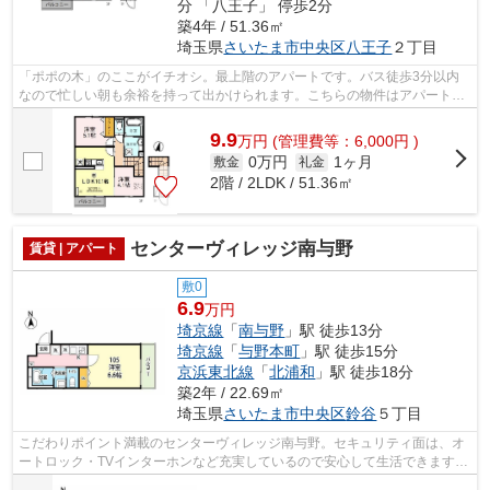
分 「八王子」 停歩2分
築4年 / 51.36㎡
埼玉県
さいたま市中央区
八王子
２丁目
「ポポの木」のここがイチオシ。最上階のアパートです。バス徒歩3分以内
なので忙しい朝も余裕を持って出かけられます。こちらの物件はアパートで
す。気になる物件ほどすぐに無くなって...
9.9
万
円
(管理費等：6,000円 )
0万円
1ヶ月
敷金
礼金
2階 / 2LDK / 51.36㎡
センターヴィレッジ南与野
賃貸 | アパート
敷0
6.9
万円
埼京線
「
南与野
」駅 徒歩13分
埼京線
「
与野本町
」駅 徒歩15分
京浜東北線
「
北浦和
」駅 徒歩18分
築2年 / 22.69㎡
埼玉県
さいたま市中央区
鈴谷
５丁目
こだわりポイント満載のセンターヴィレッジ南与野。セキュリティ面は、オ
ートロック・TVインターホンなど充実しているので安心して生活できます。
収納はクロゼット・シューズボックス...