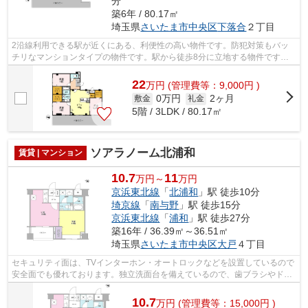
分
築6年 / 80.17㎡
埼玉県
さいたま市中央区
下落合
２丁目
2沿線利用できる駅が近くにある、利便性の高い物件です。防犯対策もバッ
チリなマンションタイプの物件です。駅から徒歩8分に立地する物件です。
築6年のイチオシ物件はこちらです。当社...
22
万
円
(管理費等：9,000円 )
0万円
2ヶ月
敷金
礼金
5階 / 3LDK / 80.17㎡
ソアラノーム北浦和
賃貸 | マンション
10.7
11
万円～
万円
京浜東北線
「
北浦和
」駅 徒歩10分
埼京線
「
南与野
」駅 徒歩15分
京浜東北線
「
浦和
」駅 徒歩27分
築16年 / 36.39㎡～36.51㎡
埼玉県
さいたま市中央区
大戸
４丁目
セキュリティ面は、TVインターホン・オートロックなどを設置しているので
安全面でも優れております。独立洗面台を備えているので、歯ブラシやドラ
イヤーなどをまとめて収納できます。...
10.7
万
円
(管理費等：15,000円 )