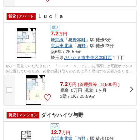
Ｌｕｃｉａ
賃貸 | アパート
敷0
7.2
万円
埼京線
「
与野本町
」駅 徒歩6分
京浜東北線
「
与野
」駅 徒歩23分
築6年 / 25.59㎡
埼玉県
さいたま市中央区
本町西
１丁目
ぜひ一度見ていただきたい、「Ｌｕｃｉａ」です。共用部には宅配ボックス
を設置しているため、荷物の受け取りのために早く帰宅する必要がありませ
ん。収納はクロゼット・シューズボッ...
7.2
万
円
(管理費等：8,500円 )
0万円
1ヶ月
敷金
礼金
3階 / 1K / 25.59㎡
ダイヤハイツ与野
賃貸 | マンション
礼0
12.7
万円
京浜東北線
「
与野
」駅 徒歩10分