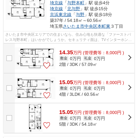
埼京線
「
与野本町
」駅 徒歩4分
埼京線
「
北与野
」駅 徒歩15分
京浜東北線
「
与野
」駅 徒歩18分
築37年 / 54.18㎡～60.56㎡
埼玉県
さいたま市中央区
本町東
３丁目
さいたま市中央区エリアでの住まいなら、住み心地も快適な「ファーストパ
レス与野本町」はいかがでしょうか。セキュリティ面は、TVインターホン・
オートロックなどを備え付けているの...
14.35
万
円
(管理費等：8,000円 )
0万円
0万円
敷金
礼金
2階 / 3DK / 57.09㎡
15.05
万
円
(管理費等：8,000円 )
0万円
0万円
敷金
礼金
4階 / 3LDK / 60.56㎡
15.05
万
円
(管理費等：8,000円 )
0万円
0万円
敷金
礼金
5階 / 3DK / 54.18㎡