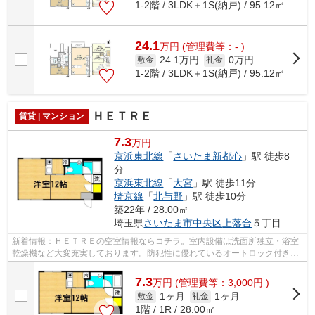
1-2階 / 3LDK＋1S(納戸) / 95.12㎡
24.1
万
円
(管理費等：- )
24.1万円
0万円
敷金
礼金
1-2階 / 3LDK＋1S(納戸) / 95.12㎡
ＨＥＴＲＥ
賃貸 | マンション
7.3
万円
京浜東北線
「
さいたま新都心
」駅 徒歩8
分
京浜東北線
「
大宮
」駅 徒歩11分
埼京線
「
北与野
」駅 徒歩10分
築22年 / 28.00㎡
埼玉県
さいたま市中央区
上落合
５丁目
新着情報：ＨＥＴＲＥの空室情報ならコチラ。室内設備は洗面所独立・浴室
乾燥機など大変充実しております。防犯性に優れているオートロック付きの
マンションで新生活を送りませんか。...
7.3
万
円
(管理費等：3,000円 )
1ヶ月
1ヶ月
敷金
礼金
1階 / 1R / 28.00㎡