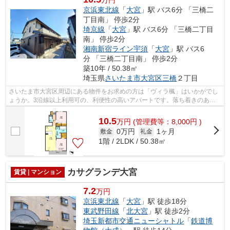
京浜東北線
「
大宮
」駅 バス6分 「三橋二
丁目南」 停歩2分
埼京線
「
大宮
」駅 バス6分 「三橋二丁目
南」 停歩2分
湘南新宿ライン宇須
「
大宮
」駅 バス6
分 「三橋二丁目南」 停歩2分
築10年 / 50.38㎡
埼玉県
さいたま市大宮区
三橋
２丁目
さいたま市大宮区周辺にある物件をお求めの方は「ヴィラ楓」はいかがでし
ょうか。3沿線以上利用可の、利便性の高いアパートです。落ち着きのある
空間が広がっている、2015年築の物件で...
10.5
万
円
(管理費等：8,000円 )
0万円
1ヶ月
敷金
礼金
1階 / 2LDK / 50.38㎡
カサグランデ大宮
賃貸 | マンション
7.2
万円
京浜東北線
「
大宮
」駅 徒歩18分
東武野田線
「
北大宮
」駅 徒歩2分
埼玉新都市交通ニューシャトル
「
鉄道博