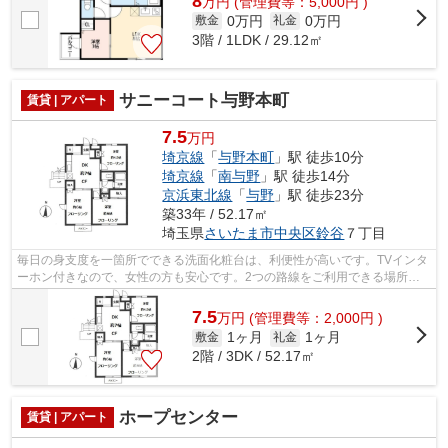
8
万
円
(管理費等：5,000円 )
0万円
0万円
敷金
礼金
3階 / 1LDK / 29.12㎡
サニーコート与野本町
賃貸 | アパート
7.5
万円
埼京線
「
与野本町
」駅 徒歩10分
埼京線
「
南与野
」駅 徒歩14分
京浜東北線
「
与野
」駅 徒歩23分
築33年 / 52.17㎡
埼玉県
さいたま市中央区
鈴谷
７丁目
毎日の身支度を一箇所でできる洗面化粧台は、利便性が高いです。TVインタ
ーホン付きなので、女性の方も安心です。2つの路線をご利用できる場所に
あり、アクセスはとても便利です。この...
7.5
万
円
(管理費等：2,000円 )
1ヶ月
1ヶ月
敷金
礼金
2階 / 3DK / 52.17㎡
ホープセンター
賃貸 | アパート