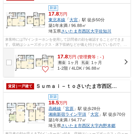
新築
17.8
万円
東北本線
「
大宮
」駅 徒歩50分
築1年未満 / 96.88㎡
埼玉県
さいたま市西区
大字佐知川
来客時にはTVインターホンを使用して訪問者の顔を確認することができま
す。収納はシューズボックス・床下収納などが備え付けられているので、衣
類や日用品の収納に重宝します。室内設...
17.8
万
円
(管理費等：- )
1ヶ月
1ヶ月
敷金
礼金
1-2階 / 4LDK / 96.88㎡
Ｓｕｍａｉ－ｔｏさいたま市西区内野本郷０１
賃貸 | 一戸建て
新築
18.5
万円
高崎線
「
宮原
」駅 徒歩28分
湘南新宿ライン宇須
「
大宮
」駅 徒歩70分
築1年未満 / 94.77㎡
埼玉県
さいたま市西区
大字内野本郷
来訪者の顔が見えるTVインターホン付き。収納はシューズボックス・ウォー