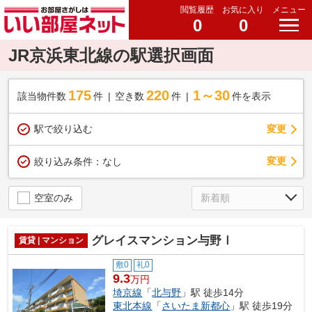
閲覧履歴
お気に入り
メニュー
0
0
JR京浜東北線の駅選択画面
175
220
1～30
該当物件数
件
空き数
件
件を表示
駅で絞り込む
変更
変更
絞り込み条件：
なし
空室のみ
グレイスマンション与野Ⅰ
賃貸 | マンション
敷0
礼0
9.3
万円
埼京線
「
北与野
」駅 徒歩14分
東北本線
「
さいたま新都心
」駅 徒歩19分