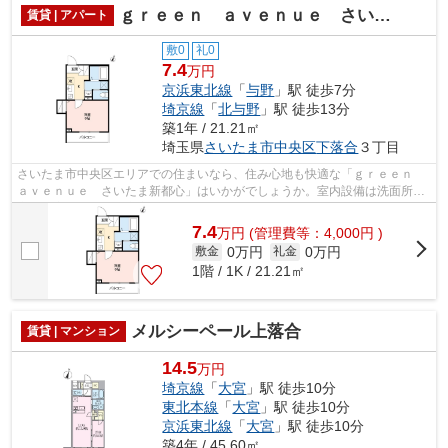
ｇｒｅｅｎ ａｖｅｎｕｅ さいたま新都心
賃貸 | アパート
敷0
礼0
7.4
万円
京浜東北線
「
与野
」駅 徒歩7分
埼京線
「
北与野
」駅 徒歩13分
築1年 / 21.21㎡
埼玉県
さいたま市中央区
下落合
３丁目
さいたま市中央区エリアでの住まいなら、住み心地も快適な「ｇｒｅｅｎ
ａｖｅｎｕｅ さいたま新都心」はいかがでしょうか。室内設備は洗面所独
立・浴室乾燥機など充実した設備を備...
7.4
万
円
(管理費等：4,000円 )
0万円
0万円
敷金
礼金
1階 / 1K / 21.21㎡
メルシーペール上落合
賃貸 | マンション
14.5
万円
埼京線
「
大宮
」駅 徒歩10分
東北本線
「
大宮
」駅 徒歩10分
京浜東北線
「
大宮
」駅 徒歩10分
築4年 / 45.60㎡