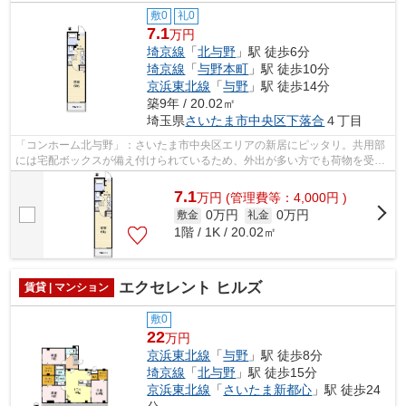
敷0
礼0
7.1
万円
埼京線
「
北与野
」駅 徒歩6分
埼京線
「
与野本町
」駅 徒歩10分
京浜東北線
「
与野
」駅 徒歩14分
築9年 / 20.02㎡
埼玉県
さいたま市中央区
下落合
４丁目
「コンホーム北与野」：さいたま市中央区エリアの新居にピッタリ。共用部
には宅配ボックスが備え付けられているため、外出が多い方でも荷物を受け
取ることができます。室内設備は浴室...
7.1
万
円
(管理費等：4,000円 )
0万円
0万円
敷金
礼金
1階 / 1K / 20.02㎡
エクセレント ヒルズ
賃貸 | マンション
敷0
22
万円
京浜東北線
「
与野
」駅 徒歩8分
埼京線
「
北与野
」駅 徒歩15分
京浜東北線
「
さいたま新都心
」駅 徒歩24