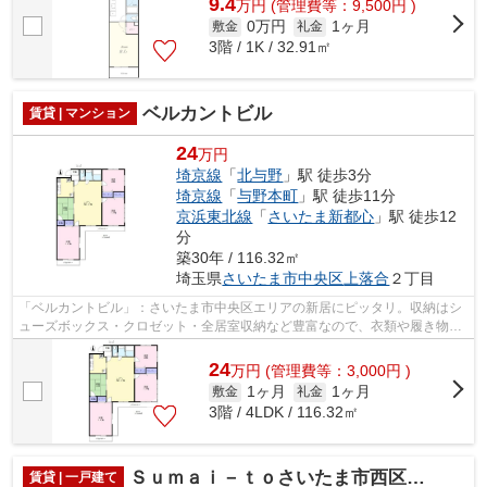
9.4
万
円
(管理費等：9,500円 )
0万円
1ヶ月
敷金
礼金
3階 / 1K / 32.91㎡
ベルカントビル
賃貸 | マンション
24
万円
埼京線
「
北与野
」駅 徒歩3分
埼京線
「
与野本町
」駅 徒歩11分
京浜東北線
「
さいたま新都心
」駅 徒歩12
分
築30年 / 116.32㎡
埼玉県
さいたま市中央区
上落合
２丁目
「ベルカントビル」：さいたま市中央区エリアの新居にピッタリ。収納はシ
ューズボックス・クロゼット・全居室収納など豊富なので、衣類や履き物の
整理がしやすく便利です。入浴後でも...
24
万
円
(管理費等：3,000円 )
1ヶ月
1ヶ月
敷金
礼金
3階 / 4LDK / 116.32㎡
Ｓｕｍａｉ－ｔｏさいたま市西区佐知川０１
賃貸 | 一戸建て