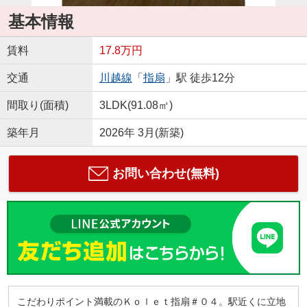
基本情報
賃料
17.8万円
交通
川越線
「
指扇
」駅 徒歩12分
間取り(面積)
3LDK(91.08㎡)
築年月
2026年 3月(新築)
お問い合わせ(無料)
こだわりポイント満載のＫｏｌｅｔ指扇＃０４。駅近くに立地