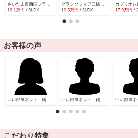
さいたま市西区プラザ２４－１期
グランソフィア三橋５丁目 Ｄ
カブリオレ
16.1
万
円
/ 3LDK
16.5
万
円
/ 3LDK
17.9
万
円
/
お客様の声
いい部屋ネット 鶴瀬店
いい部屋ネット 鶴瀬店
こだわり特集