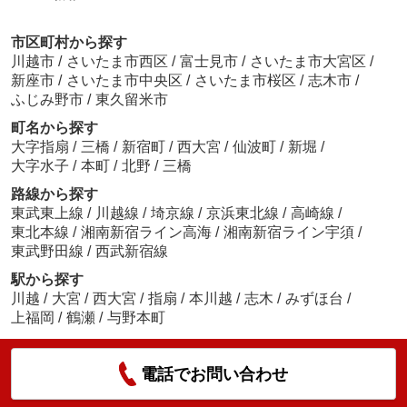
市区町村から探す
川越市
/
さいたま市西区
/
富士見市
/
さいたま市大宮区
/
新座市
/
さいたま市中央区
/
さいたま市桜区
/
志木市
/
ふじみ野市
/
東久留米市
町名から探す
大字指扇
/
三橋
/
新宿町
/
西大宮
/
仙波町
/
新堀
/
大字水子
/
本町
/
北野
/
三橋
路線から探す
東武東上線
/
川越線
/
埼京線
/
京浜東北線
/
高崎線
/
東北本線
/
湘南新宿ライン高海
/
湘南新宿ライン宇須
/
東武野田線
/
西武新宿線
駅から探す
川越
/
大宮
/
西大宮
/
指扇
/
本川越
/
志木
/
みずほ台
/
上福岡
/
鶴瀬
/
与野本町
電話でお問い合わせ