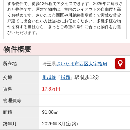
する物件で、徒歩12分程でアクセスできます。2026年に建設さ
れた物件です。戸建て物件は、室内のレイアウトの自由度も高
くお勧めです。さいたま市西区や川越線指扇近くで素敵な賃貸
戸建てに出会いたい方は当社にお任せください。多種多様な物
件を有する当社なら、きっとご希望の条件に合った物件をお選
びいただけます。
物件概要
所在地
埼玉県
さいたま市西区
大字指扇
交通
川越線
「
指扇
」駅 徒歩12分
賃料
17.8万円
管理費等
-
面積
91.08㎡
築年月
2026年 3月(新築)