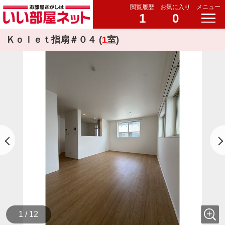
閲覧履歴
お気に入り
メニュー
1
0
Ｋｏｌｅｔ指扇＃０４ (
1
室)
1 / 12