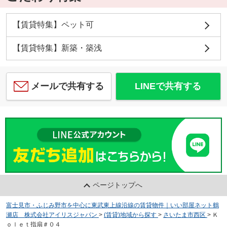
【賃貸特集】ペット可
【賃貸特集】新築・築浅
メールで共有する
LINEで共有する
ページトップへ
富士見市・ふじみ野市を中心に東武東上線沿線の賃貸物件｜いい部屋ネット鶴
瀬店 株式会社アイリスジャパン
>
(賃貸)地域から探す
>
さいたま市西区
>
Ｋ
ｏｌｅｔ指扇＃０４