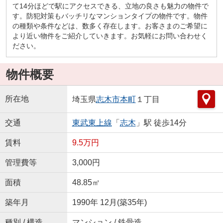
て14分ほどで駅にアクセスできる、立地の良さも魅力の物件で
す。防犯対策もバッチリなマンションタイプの物件です。物件
の種類や条件などは、数多く存在します。お客さまのご希望に
より近い物件をご紹介していきます。お気軽にお問い合わせく
ださい。
物件概要
所在地
埼玉県
志木市
本町
１丁目
交通
東武東上線
「
志木
」駅 徒歩14分
賃料
9.5万円
管理費等
3,000円
面積
48.85㎡
築年月
1990年 12月(築35年)
種別 / 構造
マンション / 鉄骨造