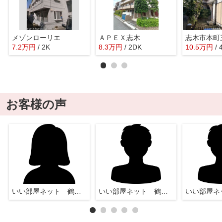
メゾンローリエ
ＡＰＥＸ志木
志木市本町
7.2
万
円
/ 2K
8.3
万
円
/ 2DK
10.5
万
円
/ 
お客様の声
いい部屋ネット 鶴瀬店
いい部屋ネット 鶴瀬店