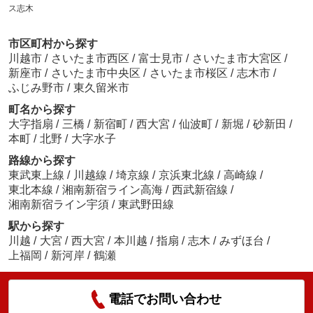
ス志木
市区町村から探す
川越市
/
さいたま市西区
/
富士見市
/
さいたま市大宮区
/
新座市
/
さいたま市中央区
/
さいたま市桜区
/
志木市
/
ふじみ野市
/
東久留米市
町名から探す
大字指扇
/
三橋
/
新宿町
/
西大宮
/
仙波町
/
新堀
/
砂新田
/
本町
/
北野
/
大字水子
路線から探す
東武東上線
/
川越線
/
埼京線
/
京浜東北線
/
高崎線
/
東北本線
/
湘南新宿ライン高海
/
西武新宿線
/
湘南新宿ライン宇須
/
東武野田線
駅から探す
川越
/
大宮
/
西大宮
/
本川越
/
指扇
/
志木
/
みずほ台
/
上福岡
/
新河岸
/
鶴瀬
電話でお問い合わせ