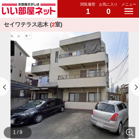
閲覧履歴
お気に入り
メニュー
1
0
セイワテラス志木 (
2
室)
1 / 9