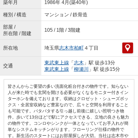
築年月
1986年 4月(築40年)
種別 / 構造
マンション / 鉄骨造
部屋 /
105 / 1階 / 3階建
所在階 / 階建
所在地
埼玉県
志木市
柏町
４丁目
東武東上線
「
志木
」駅 徒歩13分
交通
東武東上線
「
柳瀬川
」駅 徒歩15分
皆さんからご要望の多い洗面化粧台付きの物件です。知らない
人が来た時でも玄関を開ける必要がなくなるモニター付きイン
ターホンを備えております。収納はクロゼット・シューズボッ
クス・全居室収納など豊富なので、広々と空間を利用すること
も可能です。バタバタする引っ越し前後に嬉しい照明つき物
件。歩いて13分ほどで駅にアクセスできる、立地の良さも魅力
の物件です。コンロやシンクが一体となっていてお手入れが簡
単なシステムキッチンがります。フローリング仕様の物件で
す。新生活のスタートにはお部屋探しが大切。当社は志木市や