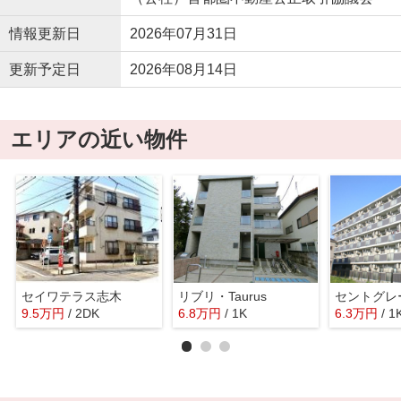
情報更新日
2026年07月31日
更新予定日
2026年08月14日
エリアの近い物件
セイワテラス志木
リブリ・Taurus
セントグレ
9.5
万
円
/ 2DK
6.8
万
円
/ 1K
6.3
万
円
/ 1