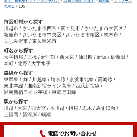
瀬店 株式会社アイリスジャパン
>
(賃貸)地域から探す
>
志木市
>
ファブール
志木１
>
105
市区町村から探す
川越市
/
さいたま市西区
/
富士見市
/
さいたま市大宮区
/
新座市
/
さいたま市中央区
/
さいたま市桜区
/
志木市
/
ふじみ野市
/
東久留米市
町名から探す
大字指扇
/
三橋
/
新宿町
/
西大宮
/
仙波町
/
新堀
/
砂新田
/
本町
/
北野
/
大字水子
路線から探す
東武東上線
/
川越線
/
埼京線
/
京浜東北線
/
高崎線
/
東北本線
/
湘南新宿ライン高海
/
西武新宿線
/
湘南新宿ライン宇須
/
東武野田線
駅から探す
川越
/
大宮
/
西大宮
/
本川越
/
指扇
/
志木
/
みずほ台
/
上福岡
/
新河岸
/
鶴瀬
電話でお問い合わせ