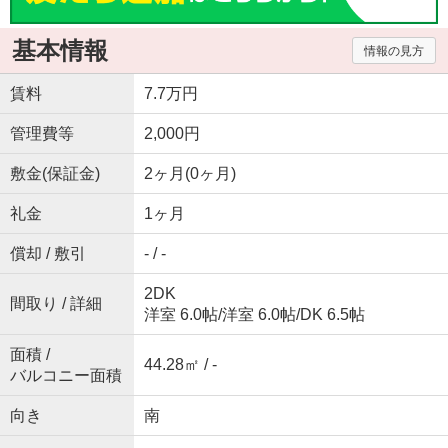
基本情報
情報の見方
賃料
7.7万円
管理費等
2,000円
敷金(保証金)
2ヶ月(0ヶ月)
礼金
1ヶ月
償却 / 敷引
- / -
2DK
間取り / 詳細
洋室 6.0帖
/
洋室 6.0帖
/
DK 6.5帖
面積 /
44.28㎡ / -
バルコニー面積
向き
南