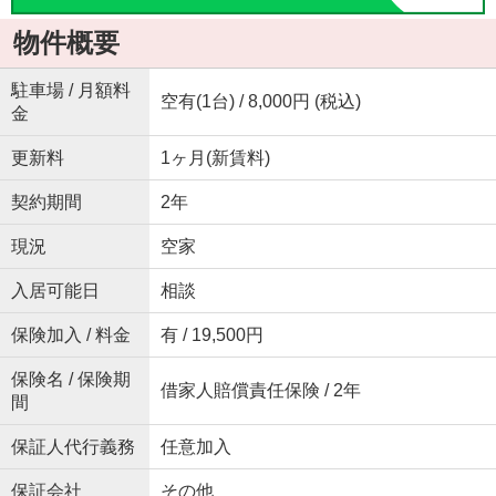
物件概要
駐車場 / 月額料
空有(1台) / 8,000円 (税込)
金
更新料
1ヶ月(新賃料)
契約期間
2年
現況
空家
入居可能日
相談
保険加入 / 料金
有 / 19,500円
保険名 / 保険期
借家人賠償責任保険 / 2年
間
保証人代行義務
任意加入
保証会社
その他