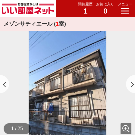
閲覧履歴
お気に入り
メニュー
1
0
メゾンサチィエール (
1
室)
1 / 25