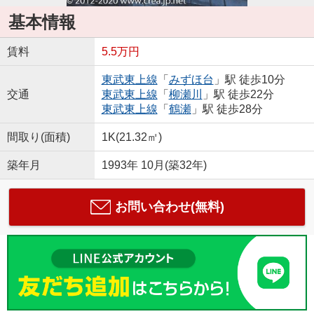
基本情報
賃料
5.5万円
東武東上線
「
みずほ台
」駅 徒歩10分
交通
東武東上線
「
柳瀬川
」駅 徒歩22分
東武東上線
「
鶴瀬
」駅 徒歩28分
間取り(面積)
1K(21.32㎡)
築年月
1993年 10月(築32年)
お問い合わせ(無料)