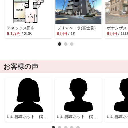
アネックス田中
プリマベーラ(富士見)
ボナンザス
6.1
万
円
/ 2DK
8
万
円
/ 1K
8
万
円
/ 1L
お客様の声
いい部屋ネット 鶴瀬店
いい部屋ネット 鶴瀬店