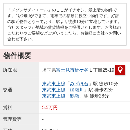
「メゾンサチィエール」のここがイチオシ。最上階の物件で
す。2駅利用ができて、電車での移動に役立つ物件です。好評
の駅近物件となっており、駅より徒歩10分に立地しています。
当社スタッフが地域の賃貸情報をご提供いたします。お客様の
こだわりやご要望などございましたら、お気軽に当社へお問い
合わせ下さい。
物件概要
所在地
埼玉県
富士見市
針ケ谷
１丁目25-19
東武東上線
「
みずほ台
」駅 徒歩10分
交通
東武東上線
「
柳瀬川
」駅 徒歩22分
東武東上線
「
鶴瀬
」駅 徒歩28分
賃料
5.5万円
管理費等
-