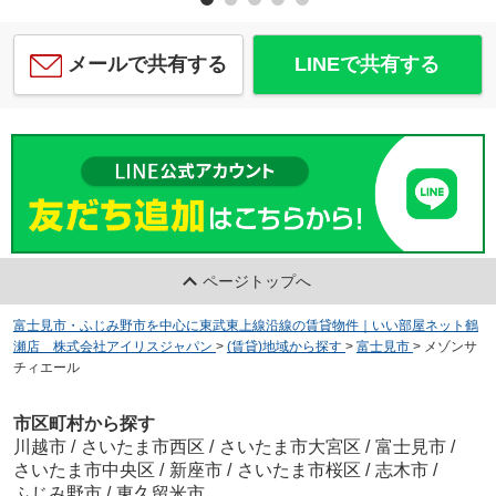
メールで共有する
LINEで共有する
ページトップへ
富士見市・ふじみ野市を中心に東武東上線沿線の賃貸物件｜いい部屋ネット鶴
瀬店 株式会社アイリスジャパン
>
(賃貸)地域から探す
>
富士見市
>
メゾンサ
チィエール
市区町村から探す
川越市
/
さいたま市西区
/
さいたま市大宮区
/
富士見市
/
さいたま市中央区
/
新座市
/
さいたま市桜区
/
志木市
/
ふじみ野市
/
東久留米市