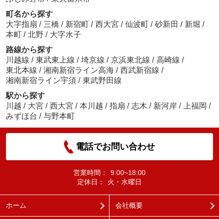
町名から探す
大字指扇
/
三橋
/
新宿町
/
西大宮
/
仙波町
/
砂新田
/
新堀
/
本町
/
北野
/
大字水子
路線から探す
川越線
/
東武東上線
/
埼京線
/
京浜東北線
/
高崎線
/
東北本線
/
湘南新宿ライン高海
/
西武新宿線
/
湘南新宿ライン宇須
/
東武野田線
駅から探す
川越
/
大宮
/
西大宮
/
本川越
/
指扇
/
志木
/
新河岸
/
上福岡
/
みずほ台
/
与野本町
電話でお問い合わせ
営業時間：
9:00~18:00
定休日：
火・水曜日
ホーム
会社概要