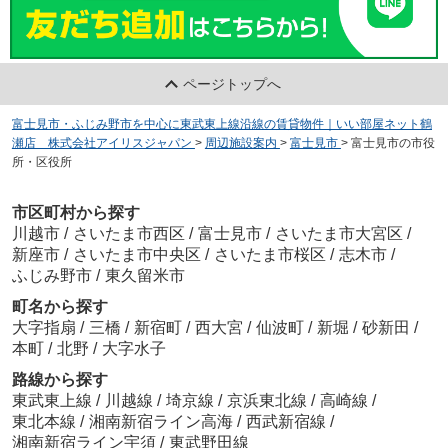
ページトップへ
富士見市・ふじみ野市を中心に東武東上線沿線の賃貸物件｜いい部屋ネット鶴
瀬店 株式会社アイリスジャパン
>
周辺施設案内
>
富士見市
>
富士見市の市役
所・区役所
市区町村から探す
川越市
/
さいたま市西区
/
富士見市
/
さいたま市大宮区
/
新座市
/
さいたま市中央区
/
さいたま市桜区
/
志木市
/
ふじみ野市
/
東久留米市
町名から探す
大字指扇
/
三橋
/
新宿町
/
西大宮
/
仙波町
/
新堀
/
砂新田
/
本町
/
北野
/
大字水子
路線から探す
東武東上線
/
川越線
/
埼京線
/
京浜東北線
/
高崎線
/
東北本線
/
湘南新宿ライン高海
/
西武新宿線
/
湘南新宿ライン宇須
/
東武野田線