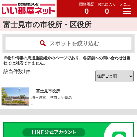
閲覧履歴
お気に入り
メニュー
0
0
富士見市の市役所・区役所
スポットを絞り込む
※物件情報の周辺施設紹介のページであり、各店舗への問い合わせは当
社では対応できません。
該当件数
1
件
富士見市役所
埼玉県富士見市大字鶴馬
-