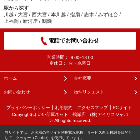
駅から探す
川越
/
大宮
/
西大宮
/
本川越
/
指扇
/
志木
/
みずほ台
/
上福岡
/
新河岸
/
鶴瀬
電話でお問い合わせ
営業時間：
9:00~18:00
定休日：
火・水曜日
ホーム
会社概要
お問い合わせ
物件リクエスト
プライバシーポリシー
利用規約
アクセスマップ
PCサイト
Copyright(c) いい部屋ネット 鶴瀬店 (株)アイリスジャパ
ン All rights reserved.
当サイトでは、お客様の当サイト利用状況把握、サービス向上検討を目的と
して、クッキー（Cookie）を使用しています。