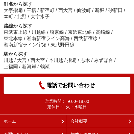
町名から探す
大字指扇
/
三橋
/
新宿町
/
西大宮
/
仙波町
/
新堀
/
砂新田
/
本町
/
北野
/
大字水子
路線から探す
東武東上線
/
川越線
/
埼京線
/
京浜東北線
/
高崎線
/
東北本線
/
湘南新宿ライン高海
/
西武新宿線
/
湘南新宿ライン宇須
/
東武野田線
駅から探す
川越
/
大宮
/
西大宮
/
本川越
/
指扇
/
志木
/
みずほ台
/
上福岡
/
新河岸
/
鶴瀬
電話でお問い合わせ
営業時間：
9:00~18:00
定休日：
火・水曜日
ホーム
会社概要