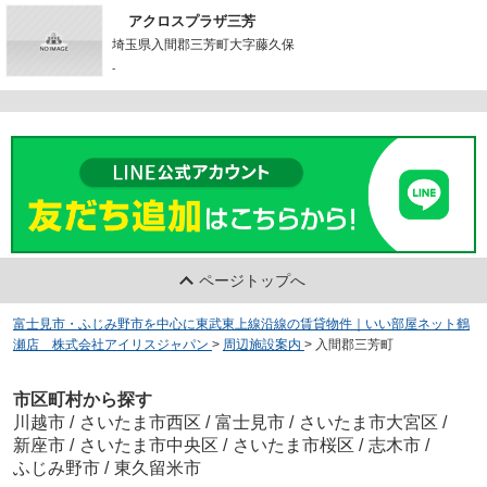
アクロスプラザ三芳
埼玉県入間郡三芳町大字藤久保
-
ページトップへ
富士見市・ふじみ野市を中心に東武東上線沿線の賃貸物件｜いい部屋ネット鶴
瀬店 株式会社アイリスジャパン
>
周辺施設案内
>
入間郡三芳町
市区町村から探す
川越市
/
さいたま市西区
/
富士見市
/
さいたま市大宮区
/
新座市
/
さいたま市中央区
/
さいたま市桜区
/
志木市
/
ふじみ野市
/
東久留米市