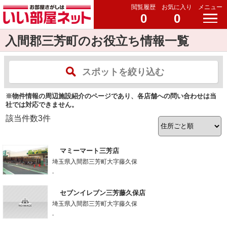
閲覧履歴
お気に入り
メニュー
0
0
入間郡三芳町のお役立ち情報一覧
スポットを絞り込む
※物件情報の周辺施設紹介のページであり、各店舗への問い合わせは当
社では対応できません。
該当件数
3
件
マミーマート三芳店
埼玉県入間郡三芳町大字藤久保
-
セブンイレブン三芳藤久保店
埼玉県入間郡三芳町大字藤久保
-