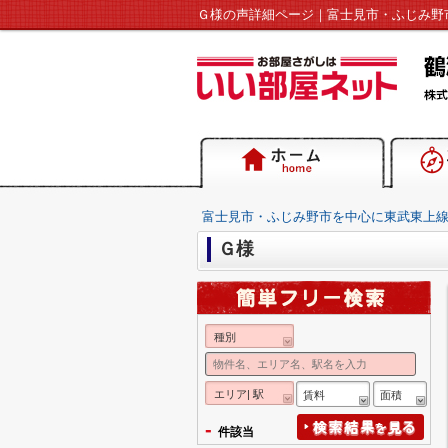
富士見市・ふじみ野市を中心に東武東上
Ｇ様
種別
エリア| 駅
賃料
面積
-
件該当