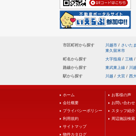
市区町村から探す
川越市
/
さいた
東久留米市
町名から探す
大字指扇
/
三橋
/
路線から探す
東武東上線
/
川
駅から探す
川越
/
大宮
/
西
ホーム
お客様の声
会社概要
お問い合わせ
プライバシーポリシー
スタッフ紹介
利用規約
周辺施設検索
サイトマップ
物件カタログ