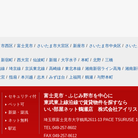
ま市西区
/
富士見市
/
さいたま市大宮区
/
新座市
/
さいたま市中央区
/
さいた
新宿町
/
西大宮
/
仙波町
/
新堀
/
大字水子
/
本町
/
北野
/
三橋
越線
/
埼京線
/
京浜東北線
/
高崎線
/
東北本線
/
湘南新宿ライン高海
/
湘南新
大宮
/
指扇
/
本川越
/
志木
/
みずほ台
/
上福岡
/
鶴瀬
/
与野本町
富士見市・ふじみ野市を中心に
セキュリティ付
東武東上線沿線で賃貸物件を探すなら
ペット可
いい部屋ネット鶴瀬店 株式会社アイリス
新築・築浅
埼玉県富士見市大字鶴馬2611-13 PACE TSURUSE 1
ネット無料
TEL:049-257-8602
駅近
FAX:049-257-8612