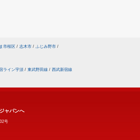
ま市桜区
/
志木市
/
ふじみ野市
/
宿ライン宇須
/
東武野田線
/
西武新宿線
ジャパンへ
02号