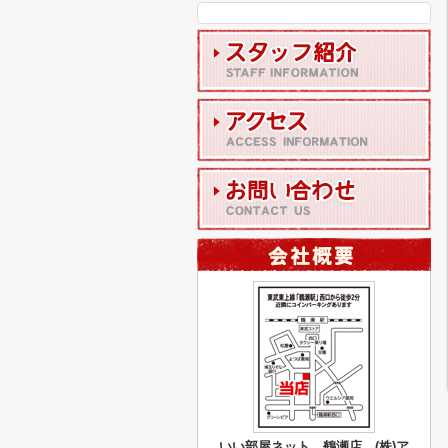
いい部屋ネット 鶴瀬店 (株)ア