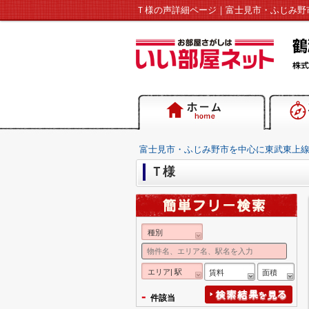
富士見市・ふじみ野市を中心に東武東上
Ｔ様
種別
エリア| 駅
賃料
面積
-
件該当