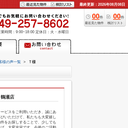
最終更新：2026年08月08日
00
00
件
件
最近見た物件
検討リスト
業時間：9:00~18:00
定休日：火・水曜日
客様の声一覧
>
Ｔ様
 鶴瀬店
サービスをご利用いただき、誠にあ
喜びいただけて、私たちも大変嬉し
物件をお探しすることで、少しでも
れば、大変光栄です。今後のご活動