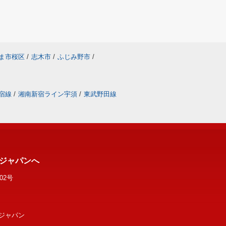
ま市桜区
/
志木市
/
ふじみ野市
/
宿線
/
湘南新宿ライン宇須
/
東武野田線
ジャパンへ
02号
スジャパン