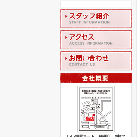
いい部屋ネット 鶴瀬店 (株)ア