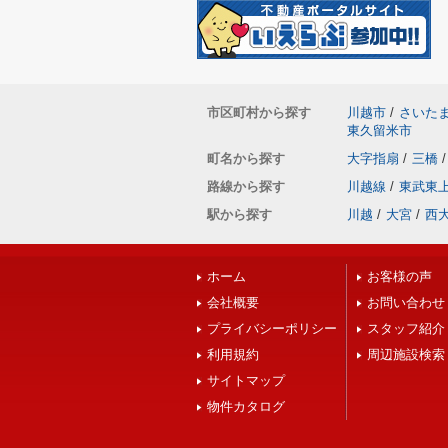
市区町村から探す
川越市
/
さいた
東久留米市
町名から探す
大字指扇
/
三橋
/
路線から探す
川越線
/
東武東
駅から探す
川越
/
大宮
/
西
ホーム
お客様の声
会社概要
お問い合わせ
プライバシーポリシー
スタッフ紹介
利用規約
周辺施設検索
サイトマップ
物件カタログ