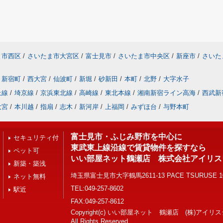
ま市西区
/
さいたま市大宮区
/
富士見市
/
さいたま市中央区
/
新座市
/
さいた
新宿町
/
西大宮
/
仙波町
/
新堀
/
砂新田
/
本町
/
北野
/
大字水子
上線
/
埼京線
/
京浜東北線
/
高崎線
/
東北本線
/
湘南新宿ライン高海
/
西武新
大宮
/
本川越
/
指扇
/
志木
/
新河岸
/
上福岡
/
みずほ台
/
与野本町
富士見市・ふじみ野市を中心に
セキュリティ付
東武東上線沿線で賃貸物件を探すなら
ペット可
いい部屋ネット鶴瀬店 株式会社アイリス
新築・築浅
埼玉県富士見市大字鶴馬2611-13 PACE TSURUSE 1
ネット無料
TEL:049-257-8602
駅近
FAX:049-257-8612
Copyright(c) いい部屋ネット 鶴瀬店 (株)アイリ
All Rights Reserved.