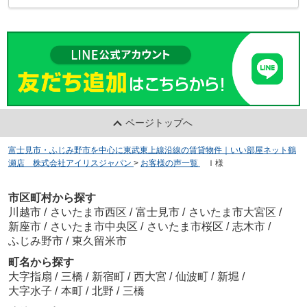
ページトップへ
富士見市・ふじみ野市を中心に東武東上線沿線の賃貸物件｜いい部屋ネット鶴
瀬店 株式会社アイリスジャパン
>
お客様の声一覧
>
Ｉ様
市区町村から探す
川越市
/
さいたま市西区
/
富士見市
/
さいたま市大宮区
/
新座市
/
さいたま市中央区
/
さいたま市桜区
/
志木市
/
ふじみ野市
/
東久留米市
町名から探す
大字指扇
/
三橋
/
新宿町
/
西大宮
/
仙波町
/
新堀
/
大字水子
/
本町
/
北野
/
三橋