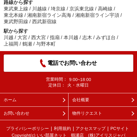
路線から探す
東武東上線
/
川越線
/
埼京線
/
京浜東北線
/
高崎線
/
東北本線
/
湘南新宿ライン高海
/
湘南新宿ライン宇須
/
東武野田線
/
西武新宿線
駅から探す
川越
/
大宮
/
西大宮
/
指扇
/
本川越
/
志木
/
みずほ台
/
上福岡
/
鶴瀬
/
与野本町
電話でお問い合わせ
営業時間：
9:00~18:00
定休日：
火・水曜日
ホーム
会社概要
お問い合わせ
物件リクエスト
プライバシーポリシー
利用規約
アクセスマップ
PCサイト
Copyright(c) いい部屋ネット 鶴瀬店 (株)アイリスジャパ