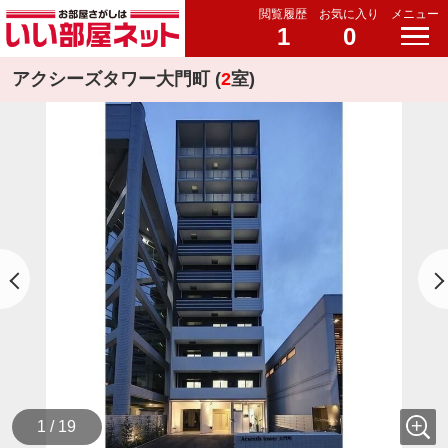
閲覧履歴
お気に入り
メニュー
1
0
アクシーズタワー大門町 (
2
室)
1 / 19