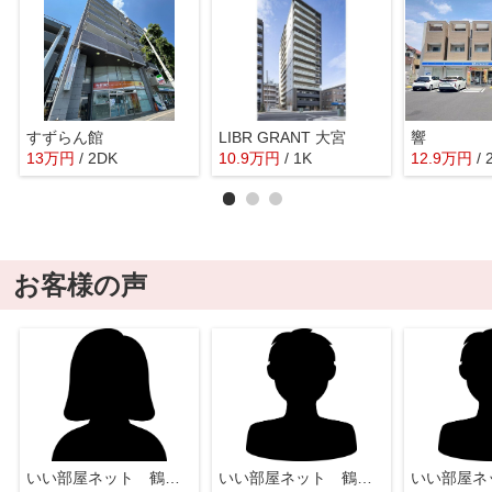
すずらん館
LIBR GRANT 大宮
響
13
万
円
/ 2DK
10.9
万
円
/ 1K
12.9
万
円
/
お客様の声
いい部屋ネット 鶴瀬店
いい部屋ネット 鶴瀬店