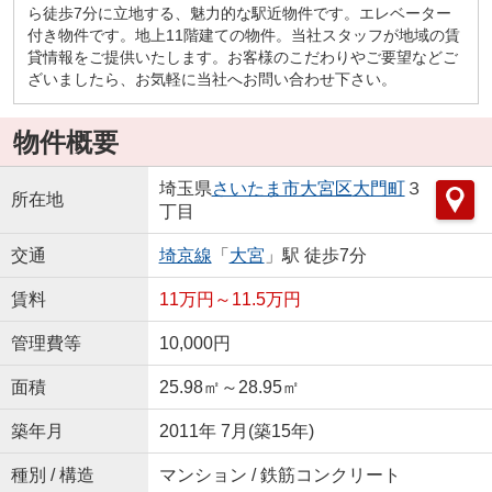
ら徒歩7分に立地する、魅力的な駅近物件です。エレベーター
付き物件です。地上11階建ての物件。当社スタッフが地域の賃
貸情報をご提供いたします。お客様のこだわりやご要望などご
ざいましたら、お気軽に当社へお問い合わせ下さい。
物件概要
埼玉県
さいたま市大宮区
大門町
３
所在地
丁目
交通
埼京線
「
大宮
」駅 徒歩7分
賃料
11万円～11.5万円
管理費等
10,000円
面積
25.98㎡～28.95㎡
築年月
2011年 7月(築15年)
種別 / 構造
マンション / 鉄筋コンクリート