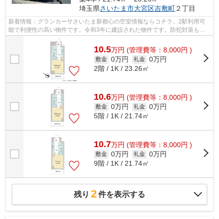
埼玉県
さいたま市大宮区
吉敷町
２丁目
新着情報：グランカーサさいたま新都心の空室情報ならコチラ。2駅利用可
能で利便性の高い物件です。令和3年に建設された物件です。防犯対策もバ
ッチリなマンションタイプの物件です。...
10.5
万
円
(管理費等：8,000円 )
0万円
0万円
敷金
礼金
2階 / 1K / 23.26㎡
10.6
万
円
(管理費等：8,000円 )
0万円
0万円
敷金
礼金
5階 / 1K / 21.74㎡
10.7
万
円
(管理費等：8,000円 )
0万円
0万円
敷金
礼金
9階 / 1K / 21.74㎡
2
残り
件を表示する