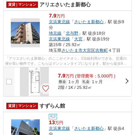
アリエさいたま新都心
賃貸 | マンション
7.9
万円
京浜東北線
「
さいたま新都心
」駅 徒歩9
分
埼京線
「
北与野
」駅 徒歩18分
京浜東北線
「
大宮
」駅 徒歩19分
築15年 / 25.92㎡
埼玉県
さいたま市大宮区
吉敷町
４丁目
「アリエさいたま新都心」のここがイチオシ。2沿線利用ができる、交通の
便が良い物件です。こちらはマンションタイプになります。駅から徒歩9分
の位置にある物件なので、アクセスも良...
7.9
万
円
(管理費等：5,000円 )
1ヶ月
1ヶ月
敷金
礼金
2階 / 1K / 25.92㎡
すずらん館
賃貸 | マンション
礼0
13
万円
京浜東北線
「
さいたま新都心
」駅 徒歩4
分