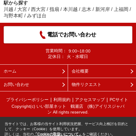
駅から探す
川越
/
大宮
/
西大宮
/
指扇
/
本川越
/
志木
/
新河岸
/
上福岡
/
与野本町
/
みずほ台
電話でお問い合わせ
営業時間：
9:00~18:00
定休日：
火・水曜日
ホーム
会社概要
お問い合わせ
物件リクエスト
プライバシーポリシー
利用規約
アクセスマップ
PCサイト
Copyright(c) いい部屋ネット 鶴瀬店 (株)アイリスジャパ
ン All rights reserved.
当サイトでは、お客様の当サイト利用状況把握、サービス向上検討を目的と
して、クッキー（Cookie）を使用しています。
詳しくは、当社の
「Cookieの取扱いについて」
をご確認ください。