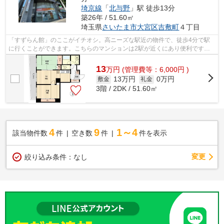
埼京線
「
北与野
」駅 徒歩13分
築26年 / 51.60㎡
埼玉県
さいたま市大宮区
吉敷町
４丁目
「すずらん館」のここがイチオシ。高ニーズな駅近の物件で、徒歩4分で駅
に行くことができます。こちらのマンションは2駅が近くにあり便利です。
エレベーター付き物件です。できるだけ...
13
万
円
(管理費等：6,000円 )
13万円
0万円
敷金
礼金
3階 / 2DK / 51.60㎡
4
9
1～4
該当物件数
件
空き数
件
件を表示
変更
絞り込み条件：
なし