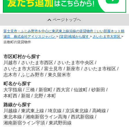
ページトップへ
富士見市・ふじみ野市を中心に東武東上線沿線の賃貸物件｜いい部屋ネット鶴
瀬店 株式会社アイリスジャパン
>
(賃貸)地域から探す
>
さいたま市大宮区
>
吉敷町の賃貸物件
市区町村から探す
川越市
/
さいたま市西区
/
さいたま市中央区
/
さいたま市大宮区
/
富士見市
/
新座市
/
さいたま市桜区
/
志木市
/
ふじみ野市
/
東久留米市
町名から探す
大字指扇
/
三橋
/
新宿町
/
西大宮
/
仙波町
/
砂新田
/
本町西
/
新堀
/
北野
/
本町
路線から探す
川越線
/
東武東上線
/
埼京線
/
京浜東北線
/
高崎線
/
東北本線
/
湘南新宿ライン高海
/
西武新宿線
/
湘南新宿ライン宇須
/
東武野田線