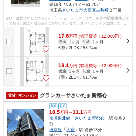
築18年 / 58.74㎡～61.78㎡
埼玉県
さいたま市大宮区
吉敷町
２丁目
ぜひ一度見ていただきたい、「アイビーテラス」です。好評の駅近物件とな
っており、駅より徒歩9分に立地しています。造りとデザインに関して、自
信をもって情報を提供できるマンション...
17.6
万
円
(管理費等：12,000円 )
1ヶ月
1ヶ月
敷金
礼金
6階 / 2LDK / 58.74㎡
18.1
万
円
(管理費等：12,000円 )
1ヶ月
1ヶ月
敷金
礼金
7階 / 2LDK / 61.78㎡
グランカーサさいたま新都心
賃貸 | マンション
敷0
礼0
10.5
11.1
万円～
万円
京浜東北線
「
さいたま新都心
」駅 徒歩9
分
埼京線
「
大宮
」駅 徒歩13分
築4年 / 21.74㎡～23.26㎡