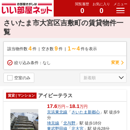
閲覧履歴
お気に入り
メニュー
0
0
さいたま市大宮区吉敷町の賃貸物件一
覧
4
9
1～4
該当物件数
件
空き数
件
件を表示
変更
絞り込み条件：
なし
空室のみ
アイビーテラス
賃貸 | マンション
17.6
18.1
万円～
万円
京浜東北線
「
さいたま新都心
」駅 徒歩9
分
埼京線
「
北与野
」駅 徒歩18分
東武野田線
「
北大宮
」駅 徒歩28分