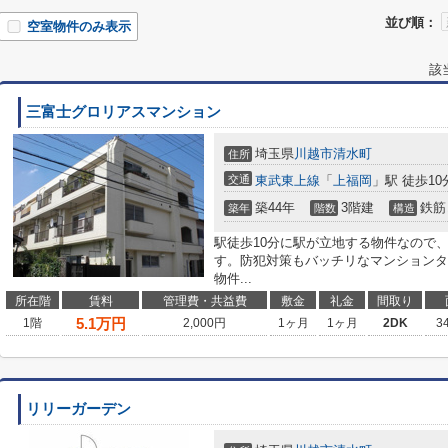
並び順：
空室物件のみ表示
該
三富士グロリアスマンション
埼玉県
川越市
清水町
住所
交通
東武東上線
「
上福岡
」駅 徒歩10
築44年
3階建
鉄筋
築年
階数
構造
駅徒歩10分に駅が立地する物件なので
す。防犯対策もバッチリなマンションタ
物件...
所在階
賃料
管理費・共益費
敷金
礼金
間取り
5.1
万円
1階
2,000円
1ヶ月
1ヶ月
2DK
3
リリーガーデン