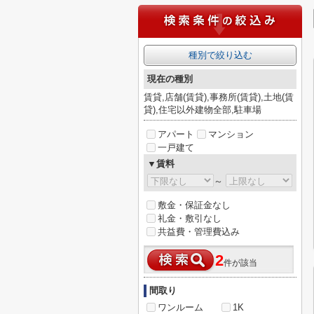
種別で絞り込む
現在の種別
賃貸,店舗(賃貸),事務所(賃貸),土地(賃
貸),住宅以外建物全部,駐車場
アパート
マンション
一戸建て
▼賃料
～
敷金・保証金なし
礼金・敷引なし
共益費・管理費込み
2
件が該当
間取り
ワンルーム
1K