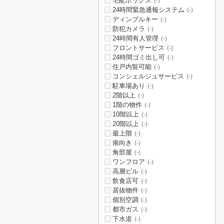
宅配ボックス
(-)
24時間緊急通報システム
(-)
ディンプルキー
(-)
防犯カメラ
(-)
24時間有人管理
(-)
フロントサービス
(-)
24時間ゴミ出し可
(-)
住戸内覧可能
(-)
コンシェルジュサービス
(-)
駐車場あり
(-)
2階以上
(-)
1階の物件
(-)
10階以上
(-)
20階以上
(-)
最上階
(-)
南向き
(-)
角部屋
(-)
ワンフロア
(-)
高層ビル
(-)
飲食店可
(-)
居抜物件
(-)
個別空調
(-)
都市ガス
(-)
下水道
(-)