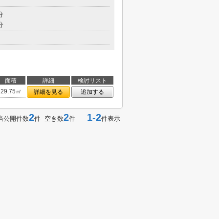
分
分
面積
詳細
検討リスト
29.75㎡
詳細を見る
追加する
2
2
1-2
当公開件数
件 空き数
件
件表示