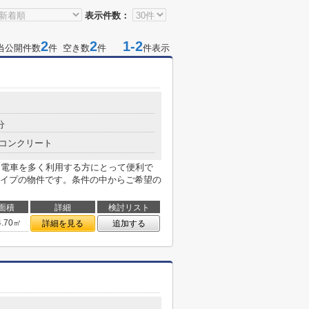
表示件数：
2
2
1-2
当公開件数
件 空き数
件
件表示
分
コンクリート
、電車を多く利用する方にとって便利で
イプの物件です。条件の中からご希望の
面積
詳細
検討リスト
4.70㎡
詳細を見る
追加する