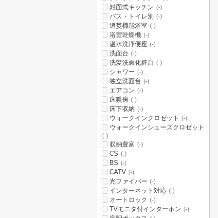
対面式キッチン
(-)
バス・トイレ別
(-)
追焚機能浴室
(-)
浴室乾燥機
(-)
温水洗浄便座
(-)
洗面台
(-)
洗髪洗面化粧台
(-)
シャワー
(-)
独立洗面台
(-)
エアコン
(-)
床暖房
(-)
床下収納
(-)
ウォークインクロゼット
(-)
ウォークインシューズクロゼット
(-)
収納豊富
(-)
CS
(-)
BS
(-)
CATV
(-)
光ファイバー
(-)
インターネット対応
(-)
オートロック
(-)
TVモニタ付インターホン
(-)