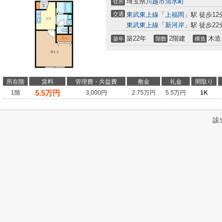
埼玉県
川越市
清水町
住所
交通
東武東上線
「
上福岡
」駅 徒歩12
東武東上線
「
新河岸
」駅 徒歩22
築22年
2階建
木造
築年
階数
構造
所在階
賃料
管理費・共益費
敷金
礼金
間取り
5.5
万円
1階
3,000円
2.75万円
5.5万円
1K
該