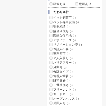
画像あり
動画あり
こだわり条件
ペット飼育可
(-)
ペット専用設備
(-)
楽器相談
(-)
陽当り良好
(-)
閑静な住宅地
(-)
デザイナーズ
(-)
リノベーション済
(-)
保証人不要
(-)
事務所可
(-)
２人入居可
(-)
バリアフリー
(-)
分割可
(-)
分譲タイプ
(-)
管理人常駐
(-)
眺望良好
(-)
二世帯住宅
(-)
フリーレント
(-)
カードキー
(-)
オープンハウス
(-)
外国人可
(-)