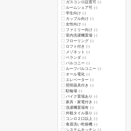
ガスコンロ設置可
(-)
ルームシェア可
(-)
学生向け
(-)
カップル向け
(-)
女性向け
(-)
ファミリー向け
(-)
室内洗濯機置場
(-)
フローリング
(-)
ロフト付き
(-)
メゾネット
(-)
ベランダ
(-)
バルコニー
(-)
ルーフバルコニー
(-)
オール電化
(-)
エレベーター
(-)
照明器具付き
(-)
駐輪場
(-)
バイク置場あり
(-)
家具・家電付き
(-)
洗濯機置場有
(-)
外観タイル張り
(-)
コンロ２口以上
(-)
食器洗い乾燥機
(-)
システムキッチン
(-)