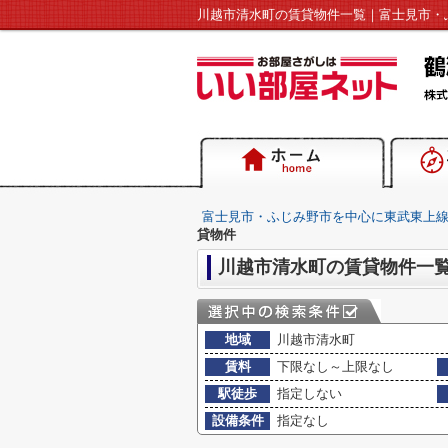
富士見市・ふじみ野市を中心に東武東上
貸物件
川越市清水町の賃貸物件一
地域
川越市清水町
賃料
下限なし～上限なし
駅徒歩
指定しない
設備条件
指定なし