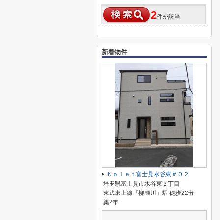
2
件が該当
新着物件
Ｋｏｌｅｔ富士見水谷東＃０２
埼玉県富士見市水谷東２丁目
東武東上線「柳瀬川」駅 徒歩22分
築2年