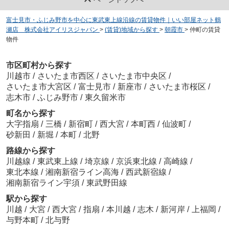
富士見市・ふじみ野市を中心に東武東上線沿線の賃貸物件｜いい部屋ネット鶴
瀬店 株式会社アイリスジャパン
>
(賃貸)地域から探す
>
朝霞市
>
仲町の賃貸
物件
市区町村から探す
川越市
/
さいたま市西区
/
さいたま市中央区
/
さいたま市大宮区
/
富士見市
/
新座市
/
さいたま市桜区
/
志木市
/
ふじみ野市
/
東久留米市
町名から探す
大字指扇
/
三橋
/
新宿町
/
西大宮
/
本町西
/
仙波町
/
砂新田
/
新堀
/
本町
/
北野
路線から探す
川越線
/
東武東上線
/
埼京線
/
京浜東北線
/
高崎線
/
東北本線
/
湘南新宿ライン高海
/
西武新宿線
/
湘南新宿ライン宇須
/
東武野田線
駅から探す
川越
/
大宮
/
西大宮
/
指扇
/
本川越
/
志木
/
新河岸
/
上福岡
/
与野本町
/
北与野