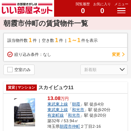
閲覧履歴
お気に入り
メニュー
0
0
朝霞市仲町の賃貸物件一覧
1
1
1～1
該当物件数
件
空き数
件
件を表示
変更
絞り込み条件：
なし
空室のみ
スカイビュウ11
賃貸 | マンション
13.08
万円
東武東上線
「
朝霞
」駅 徒歩4分
東武東上線
「
和光市
」駅 徒歩20分
有楽町線
「
和光市
」駅 徒歩20分
築32年 / 53.94㎡
埼玉県
朝霞市
仲町
２丁目2-16