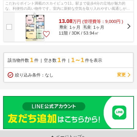
こだわりポイント満載のスカイビュウ11。駅まで徒歩4分の立地が魅力的
な、利便性の高い物件です。室内に新鮮な空気を取り入れやすい風通しが良
好な物件です。是非ご覧ください11階建て...
13.08
万
円
(管理費等：9,000円 )
1ヶ月
1ヶ月
敷金
礼金
11階 / 3DK / 53.94㎡
1
1
1～1
該当物件数
件
空き数
件
件を表示
変更
絞り込み条件：
なし
ページトップへ